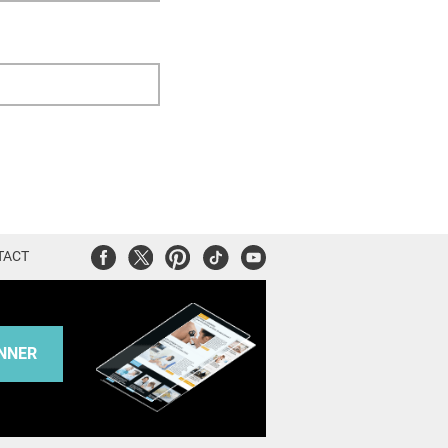
Facebook
Twitter
Pinterest
Tiktok
Youtube
TACT
NNER