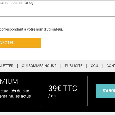
isateur pour santé log.
correspondant à votre nom d'utilisateur.
LETTER
QUI SOMMES-NOUS ?
PUBLICITÉ
CGU
CON
EMIUM
39€ TTC
S'ABO
tualités du site
/ an
emaine, les actus