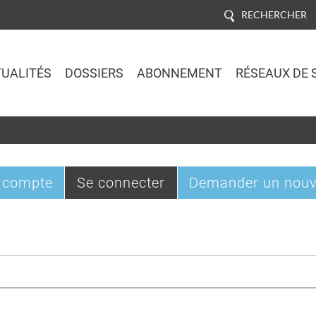
RECHERCHER
UALITÉS
DOSSIERS
ABONNEMENT
RÉSEAUX DE 
Jump to navigation
(onglet
 compte
Se connecter
Demander un nouv
actif)