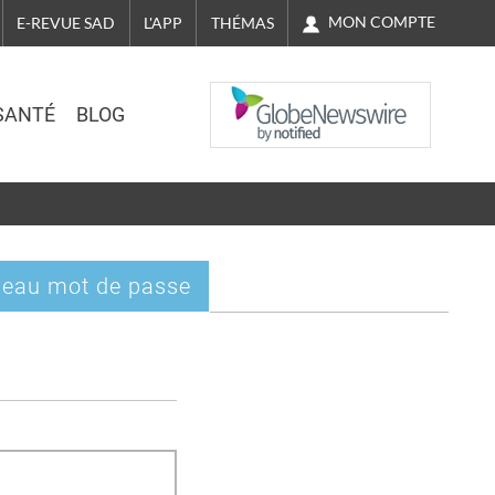
MON COMPTE
E-REVUE SAD
L'APP
THÉMAS
NASDAQ
SANTÉ
BLOG
eau mot de passe