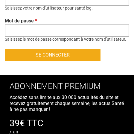
QUI SOMMES-NOUS ?
Saisissez votre nom d'utilisateur pour santé log.
PUBLICITÉ
Mot de passe
*
CONDITIONS GÉNÉRALES
CONTACT
Saisissez le mot de passe correspondant à votre nom d'utilisateur.
CRÉDITS
ABONNEMENT PREMIUM
Accédez sans limite aux 30 000 actualités du site et
recevez gratuitement chaque semaine, les actus Santé
à ne pas manquer !
39€ TTC
/ an