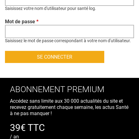
QUI SOMMES-NOUS ?
Saisissez votre nom d'utilisateur pour santé log.
PUBLICITÉ
Mot de passe
*
CONDITIONS GÉNÉRALES
CONTACT
Saisissez le mot de passe correspondant à votre nom d'utilisateur.
CRÉDITS
ABONNEMENT PREMIUM
Accédez sans limite aux 30 000 actualités du site et
recevez gratuitement chaque semaine, les actus Santé
à ne pas manquer !
39€ TTC
/ an