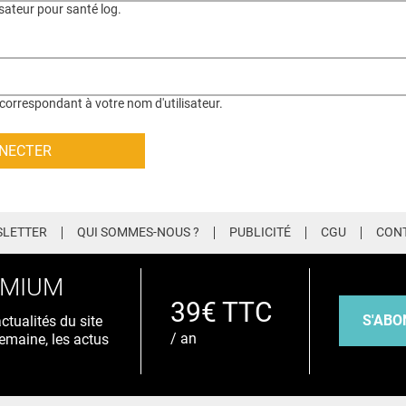
isateur pour santé log.
correspondant à votre nom d'utilisateur.
LETTER
QUI SOMMES-NOUS ?
PUBLICITÉ
CGU
CON
EMIUM
39€ TTC
S'ABO
tualités du site
/ an
emaine, les actus