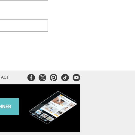
Facebook
Twitter
Pinterest
Tiktok
Youtube
TACT
NNER