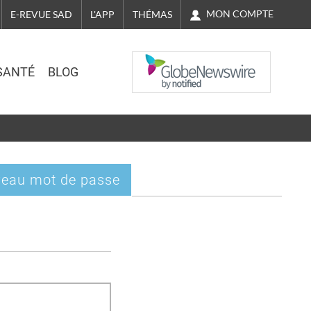
MON COMPTE
E-REVUE SAD
L'APP
THÉMAS
NASDAQ
SANTÉ
BLOG
eau mot de passe