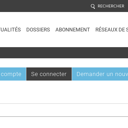
RECHERCHER
UALITÉS
DOSSIERS
ABONNEMENT
RÉSEAUX DE 
Jump to navigation
(onglet
 compte
Se connecter
Demander un nouv
actif)