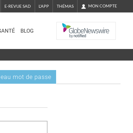
MON COMPTE
E-REVUE SAD
L'APP
THÉMAS
NASDAQ
SANTÉ
BLOG
eau mot de passe