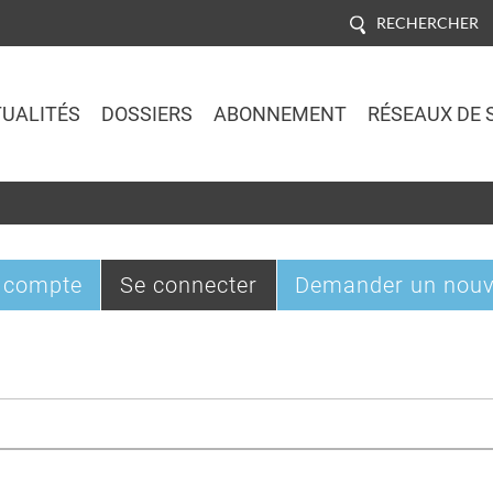
RECHERCHER
UALITÉS
DOSSIERS
ABONNEMENT
RÉSEAUX DE 
Jump to navigation
(onglet
 compte
Se connecter
Demander un nouv
actif)