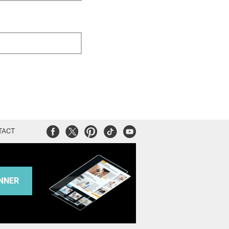
Facebook
Twitter
Pinterest
Tiktok
Youtube
TACT
NNER