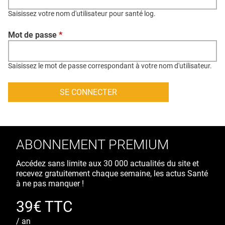
QUI SOMMES-NOUS ?
Saisissez votre nom d'utilisateur pour santé log.
PUBLICITÉ
Mot de passe
*
CONDITIONS GÉNÉRALES
CONTACT
Saisissez le mot de passe correspondant à votre nom d'utilisateur.
CRÉDITS
ABONNEMENT PREMIUM
Accédez sans limite aux 30 000 actualités du site et
recevez gratuitement chaque semaine, les actus Santé
à ne pas manquer !
39€ TTC
/ an