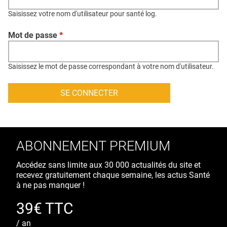
QUI SOMMES-NOUS ?
Saisissez votre nom d'utilisateur pour santé log.
PUBLICITÉ
Mot de passe
*
CONDITIONS GÉNÉRALES
CONTACT
Saisissez le mot de passe correspondant à votre nom d'utilisateur.
CRÉDITS
ABONNEMENT PREMIUM
Accédez sans limite aux 30 000 actualités du site et
recevez gratuitement chaque semaine, les actus Santé
à ne pas manquer !
39€ TTC
/ an