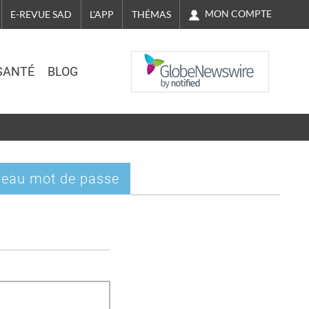
MON COMPTE
E-REVUE SAD
L'APP
THÉMAS
NASDAQ
SANTÉ
BLOG
eau mot de passe