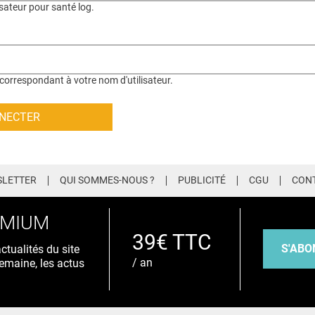
isateur pour santé log.
correspondant à votre nom d'utilisateur.
LETTER
QUI SOMMES-NOUS ?
PUBLICITÉ
CGU
CON
EMIUM
39€ TTC
S'ABO
tualités du site
/ an
emaine, les actus