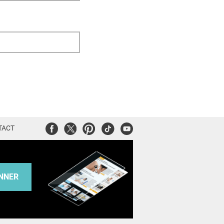
Facebook
Twitter
Pinterest
Tiktok
Youtube
TACT
NNER