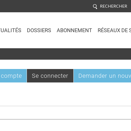
RECHERCHER
UALITÉS
DOSSIERS
ABONNEMENT
RÉSEAUX DE 
Jump to navigation
(onglet
 compte
Se connecter
Demander un nouv
actif)