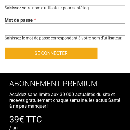
QUI SOMMES-NOUS ?
Saisissez votre nom d'utilisateur pour santé log.
PUBLICITÉ
Mot de passe
*
CONDITIONS GÉNÉRALES
CONTACT
Saisissez le mot de passe correspondant à votre nom d'utilisateur.
CRÉDITS
ABONNEMENT PREMIUM
Accédez sans limite aux 30 000 actualités du site et
recevez gratuitement chaque semaine, les actus Santé
à ne pas manquer !
39€ TTC
/ an