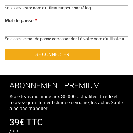
QUI SOMMES-NOUS ?
Saisissez votre nom d'utilisateur pour santé log.
PUBLICITÉ
Mot de passe
*
CONDITIONS GÉNÉRALES
CONTACT
Saisissez le mot de passe correspondant à votre nom d'utilisateur.
CRÉDITS
ABONNEMENT PREMIUM
Accédez sans limite aux 30 000 actualités du site et
recevez gratuitement chaque semaine, les actus Santé
à ne pas manquer !
39€ TTC
/ an