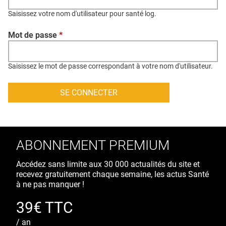
QUI SOMMES-NOUS ?
Saisissez votre nom d'utilisateur pour santé log.
PUBLICITÉ
Mot de passe
*
CONDITIONS GÉNÉRALES
CONTACT
Saisissez le mot de passe correspondant à votre nom d'utilisateur.
CRÉDITS
ABONNEMENT PREMIUM
Accédez sans limite aux 30 000 actualités du site et
recevez gratuitement chaque semaine, les actus Santé
à ne pas manquer !
39€ TTC
/ an