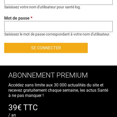
QUI SOMMES-NOUS ?
Saisissez votre nom d'utilisateur pour santé log.
PUBLICITÉ
Mot de passe
*
CONDITIONS GÉNÉRALES
CONTACT
Saisissez le mot de passe correspondant à votre nom d'utilisateur.
CRÉDITS
ABONNEMENT PREMIUM
Accédez sans limite aux 30 000 actualités du site et
recevez gratuitement chaque semaine, les actus Santé
à ne pas manquer !
39€ TTC
/ an