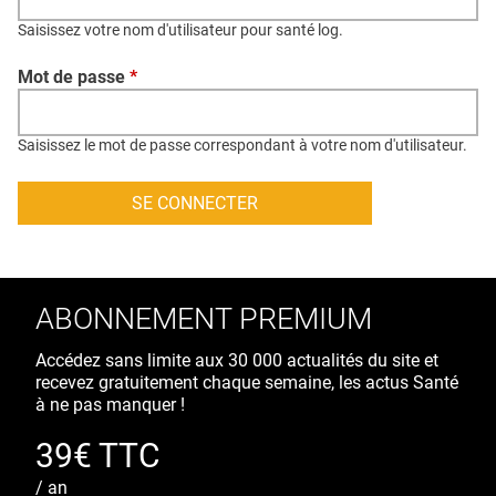
QUI SOMMES-NOUS ?
Saisissez votre nom d'utilisateur pour santé log.
PUBLICITÉ
Mot de passe
*
CONDITIONS GÉNÉRALES
CONTACT
Saisissez le mot de passe correspondant à votre nom d'utilisateur.
CRÉDITS
ABONNEMENT PREMIUM
Accédez sans limite aux 30 000 actualités du site et
recevez gratuitement chaque semaine, les actus Santé
à ne pas manquer !
39€ TTC
/ an