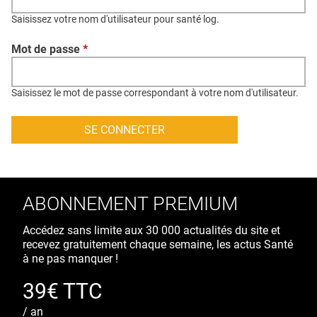
QUI SOMMES-NOUS ?
Saisissez votre nom d'utilisateur pour santé log.
PUBLICITÉ
Mot de passe
*
CONDITIONS GÉNÉRALES
CONTACT
Saisissez le mot de passe correspondant à votre nom d'utilisateur.
CRÉDITS
ABONNEMENT PREMIUM
Accédez sans limite aux 30 000 actualités du site et
recevez gratuitement chaque semaine, les actus Santé
à ne pas manquer !
39€ TTC
/ an