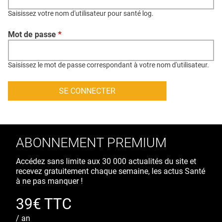
QUI SOMMES-NOUS ?
Saisissez votre nom d'utilisateur pour santé log.
PUBLICITÉ
Mot de passe
*
CONDITIONS GÉNÉRALES
CONTACT
Saisissez le mot de passe correspondant à votre nom d'utilisateur.
CRÉDITS
ABONNEMENT PREMIUM
Accédez sans limite aux 30 000 actualités du site et
recevez gratuitement chaque semaine, les actus Santé
à ne pas manquer !
39€ TTC
/ an