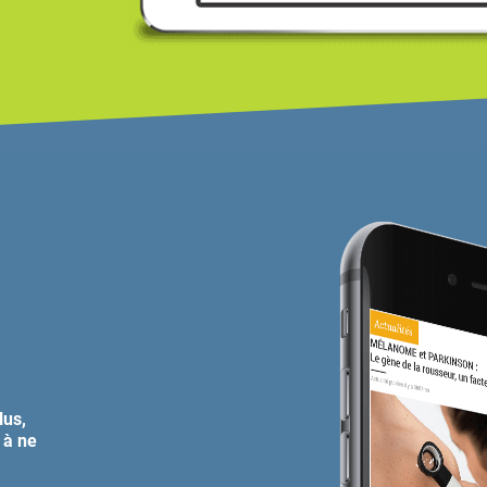
M
lus,
 à ne