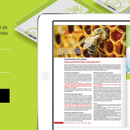
é de
ités
t