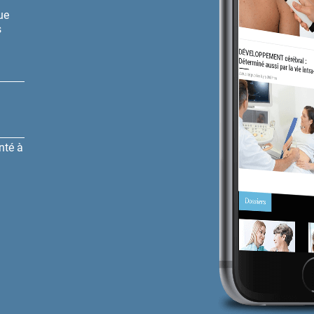
ue
s
nté à