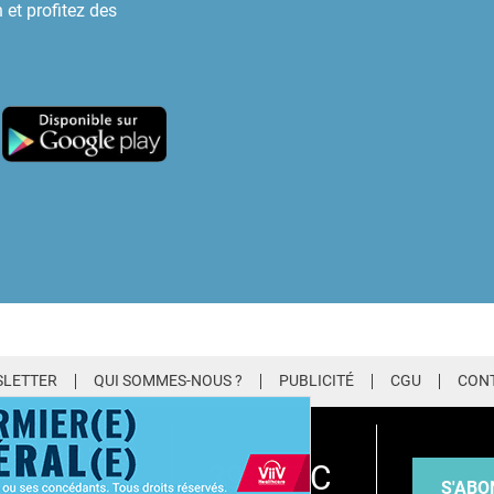
 et profitez des
LETTER
QUI SOMMES-NOUS ?
PUBLICITÉ
CGU
CON
EMIUM
39€ TTC
S'ABO
tualités du site