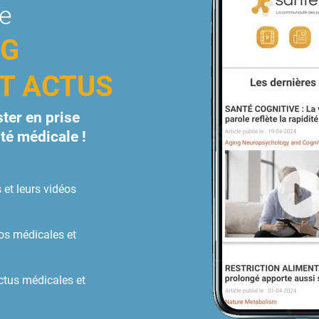
le
OG
ET ACTUS
ter en prise
ité médicale !
 et leurs vidéos
os médicales et
ctus médicales et