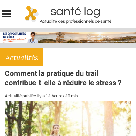
santé log
Actualité des professionnels de santé
Jump to navigation
MON COMPTE
ABONNEMENT
Actualités
S'ABONNER À LA REVUE SOIN À DOMICILE
ACTUS
Comment la pratique du trail
DOSSIERS
contribue-t-elle à réduire le stress ?
RÉSEAUX
Actualité publiée il y a
14 heures 40 min
E-REVUE SAD
THÉMA
L'APP