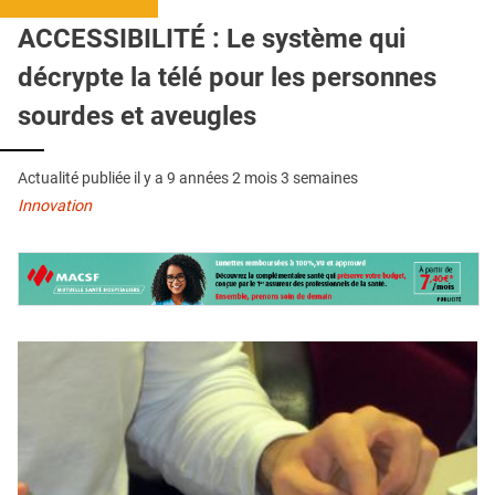
QUI SOMMES-NOUS ?
ACCESSIBILITÉ : Le système qui
PUBLICITÉ
décrypte la télé pour les personnes
CONDITIONS GÉNÉRALES
sourdes et aveugles
CONTACT
Actualité publiée il y a
9 années 2 mois 3 semaines
CRÉDITS
Innovation