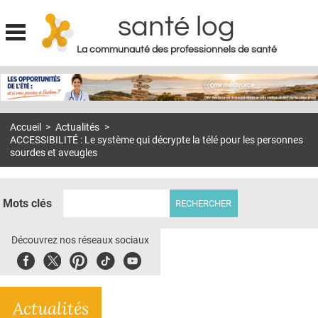
santé log
La communauté des professionnels de santé
Jump to navigation
MON COMPTE
ABONNEMENT
Accueil
>
Actualités
>
S'ABONNER À LA REVUE SOIN À DOMICILE
ACCESSIBILITÉ : Le système qui décrypte la télé pour les personnes
sourdes et aveugles
ACTUS
DOSSIERS
Mots clés
RÉSEAUX
Découvrez nos réseaux sociaux
E-REVUE SAD
Facebook
Twitter
Pinterest
Tiktok
Youbute
THÉMA
L'APP
Actualités