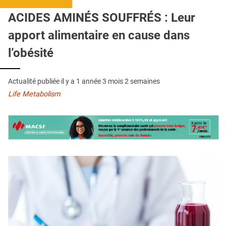
QUI SOMMES-NOUS ?
ACIDES AMINÉS SOUFFRÉS : Leur
PUBLICITÉ
apport alimentaire en cause dans
CONDITIONS GÉNÉRALES
l’obésité
CONTACT
Actualité publiée il y a
1 année 3 mois 2 semaines
CRÉDITS
Life Metabolism