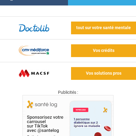
tout sur votre santé mentale
Vos crédits
Vos solutions pros
Publicités :