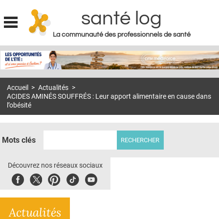
santé log
La communauté des professionnels de santé
Jump to navigation
MON COMPTE
ABONNEMENT
Accueil
>
Actualités
>
S'ABONNER À LA REVUE SOIN À DOMICILE
ACIDES AMINÉS SOUFFRÉS : Leur apport alimentaire en cause dans
l’obésité
ACTUS
DOSSIERS
Mots clés
RÉSEAUX
Découvrez nos réseaux sociaux
E-REVUE SAD
Facebook
Twitter
Pinterest
Tiktok
Youbute
THÉMA
L'APP
Actualités