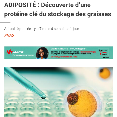
QUI SOMMES-NOUS ?
ADIPOSITÉ : Découverte d’une
protéine clé du stockage des graisses
PUBLICITÉ
CONDITIONS GÉNÉRALES
Actualité publiée il y a
7 mois 4 semaines 1 jour
CONTACT
PNAS
CRÉDITS