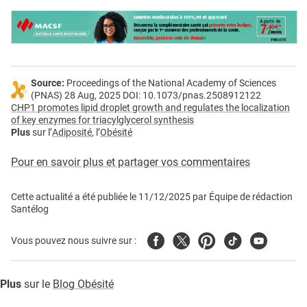
Source:
Proceedings of the National Academy of Sciences
(PNAS) 28 Aug, 2025 DOI: 10.1073/pnas.2508912122
CHP1 promotes lipid droplet growth and regulates the localization
of key enzymes for triacylglycerol synthesis
Plus
sur l’
Adiposité
, l’
Obésité
Pour en savoir plus et partager vos commentaires
Cette actualité a été publiée le
11/12/2025
par
Équipe de rédaction
Santélog
Facebook
Twitter
Pinterest
Tiktok
Youtube
Vous pouvez nous suivre sur :
Plus
sur le
Blog Obésité