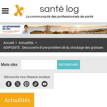
santé log
La communauté des professionnels de santé
Jump to navigation
MON COMPTE
ABONNEMENT
Accueil
>
Actualités
>
S'ABONNER À LA REVUE SOIN À DOMICILE
ADIPOSITÉ : Découverte d’une protéine clé du stockage des graisses
ACTUS
DOSSIERS
Mots clés
RÉSEAUX
Découvrez nos réseaux sociaux
E-REVUE SAD
Facebook
Twitter
Pinterest
Tiktok
Youbute
THÉMA
Actualités
L'APP