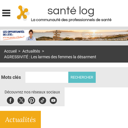
santé log
La communauté des professionnels de santé
Jump to navigation
MON COMPTE
ABONNEMENT
Accueil
>
Actualités
>
S'ABONNER À LA REVUE SOIN À DOMICILE
AGRESSIVITÉ : Les larmes des femmes la désarment
ACTUS
DOSSIERS
Mots clés
RÉSEAUX
Découvrez nos réseaux sociaux
E-REVUE SAD
Facebook
Twitter
Pinterest
Tiktok
Youbute
THÉMA
Actualités
L'APP