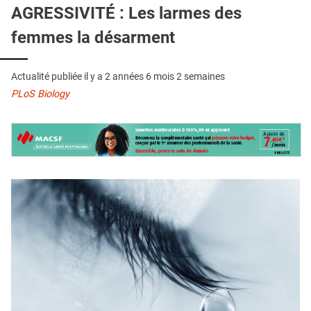
QUI SOMMES-NOUS ?
AGRESSIVITÉ : Les larmes des
femmes la désarment
PUBLICITÉ
CONDITIONS GÉNÉRALES
Actualité publiée il y a
2 années 6 mois 2 semaines
CONTACT
PLoS Biology
CRÉDITS