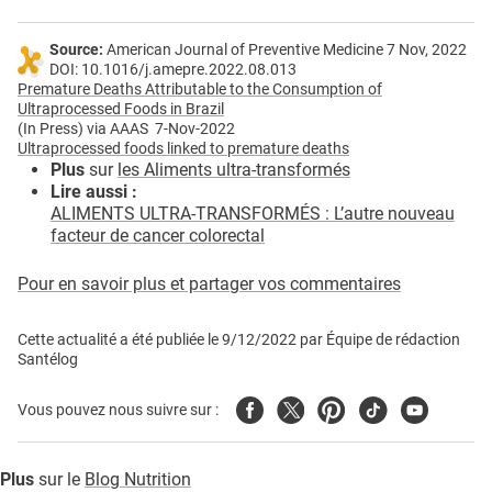
Source:
American Journal of Preventive Medicine 7 Nov, 2022
DOI: 10.1016/j.amepre.2022.08.013
Premature Deaths Attributable to the Consumption of
Ultraprocessed Foods in Brazil
(In Press) via AAAS 7-Nov-2022
Ultraprocessed foods linked to premature deaths
Plus
sur
les Aliments ultra-transformés
Lire aussi :
ALIMENTS ULTRA-TRANSFORMÉS : L’autre nouveau
facteur de cancer colorectal
Pour en savoir plus et partager vos commentaires
Cette actualité a été publiée le
9/12/2022
par
Équipe de rédaction
Santélog
Facebook
Twitter
Pinterest
Tiktok
Youtube
Vous pouvez nous suivre sur :
Plus
sur le
Blog Nutrition