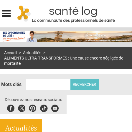
santé log
La communauté des professionnels de santé
Jump to navigation
MON COMPTE
ABONNEMENT
Accueil
>
Actualités
>
S'ABONNER À LA REVUE SOIN À DOMICILE
ALIMENTS ULTRA-TRANSFORMÉS : Une cause encore négligée de
mortalité
ACTUS
DOSSIERS
Mots clés
RÉSEAUX
Découvrez nos réseaux sociaux
E-REVUE SAD
Facebook
Twitter
Pinterest
Tiktok
Youbute
THÉMA
L'APP
Actualités