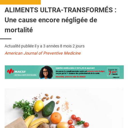
QUI SOMMES-NOUS ?
ALIMENTS ULTRA-TRANSFORMÉS :
PUBLICITÉ
Une cause encore négligée de
CONDITIONS GÉNÉRALES
mortalité
CONTACT
Actualité publiée il y a
3 années 8 mois 2 jours
CRÉDITS
American Journal of Preventive Medicine