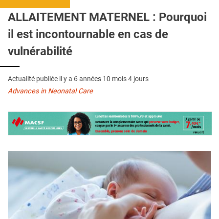
QUI SOMMES-NOUS ?
ALLAITEMENT MATERNEL : Pourquoi
PUBLICITÉ
il est incontournable en cas de
CONDITIONS GÉNÉRALES
vulnérabilité
CONTACT
Actualité publiée il y a
6 années 10 mois 4 jours
CRÉDITS
Advances in Neonatal Care