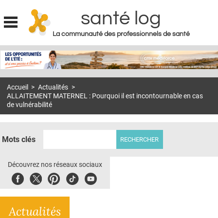
santé log
La communauté des professionnels de santé
Jump to navigation
MON COMPTE
ABONNEMENT
Accueil
>
Actualités
>
S'ABONNER À LA REVUE SOIN À DOMICILE
ALLAITEMENT MATERNEL : Pourquoi il est incontournable en cas
de vulnérabilité
ACTUS
DOSSIERS
Mots clés
RÉSEAUX
Découvrez nos réseaux sociaux
E-REVUE SAD
Facebook
Twitter
Pinterest
Tiktok
Youbute
THÉMA
L'APP
Actualités