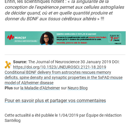
Enfin, les scientifiques notent : «
la singularité de la
conception de l'expérience permet aux cellules astrogliales
de décider quand, où et en quelle quantité produire et
donner du BDNF aux tissus cérébraux altérés
» !!!
Source:
The Journal of Neuroscience 30 January 2019 DOI:
https://doi.org/10.1523/JNEUROSCI.2121-18.2019
Conditional BDNF delivery from astrocytes rescues memory
deficits, spine density and synaptic properties in the 5xFAD mouse
model of Alzheimer disease
Plus
sur
la Maladie d’Alzheimer
sur
Neuro Blog
Pour en savoir plus et partager vos commentaires
Cette actualité a été publiée le
1/04/2019
par
Équipe de rédaction
Santélog