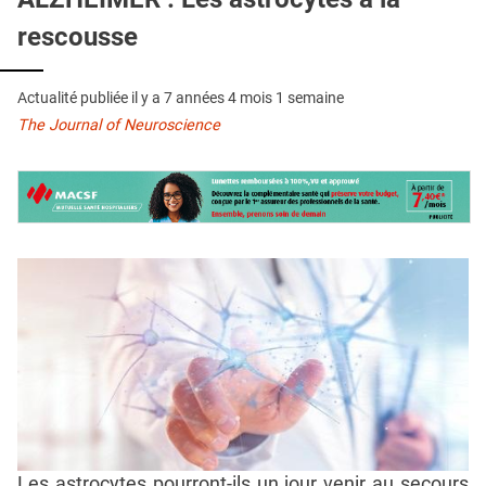
QUI SOMMES-NOUS ?
rescousse
PUBLICITÉ
CONDITIONS GÉNÉRALES
Actualité publiée il y a
7 années 4 mois 1 semaine
The Journal of Neuroscience
CONTACT
CRÉDITS
Les astrocytes pourront-ils un jour venir au secours