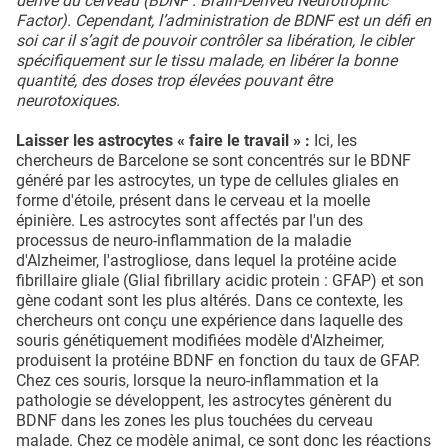
dérivé du cerveau (BDNF : Brain-Derived Neurotrophic
Factor). Cependant, l’administration de BDNF est un défi en
soi car il s’agit de pouvoir contrôler sa libération, le cibler
spécifiquement sur le tissu malade, en libérer la bonne
quantité, des doses trop élevées pouvant être
neurotoxiques.
Laisser les astrocytes « faire le travail » :
Ici, les
chercheurs de Barcelone se sont concentrés sur le BDNF
généré par les astrocytes, un type de cellules gliales en
forme d'étoile, présent dans le cerveau et la moelle
épinière. Les astrocytes sont affectés par l'un des
processus de neuro-inflammation de la maladie
d'Alzheimer, l'astrogliose, dans lequel la protéine acide
fibrillaire gliale (Glial fibrillary acidic protein : GFAP) et son
gène codant sont les plus altérés. Dans ce contexte, les
chercheurs ont conçu une expérience dans laquelle des
souris génétiquement modifiées modèle d'Alzheimer,
produisent la protéine BDNF en fonction du taux de GFAP.
Chez ces souris, lorsque la neuro-inflammation et la
pathologie se développent, les astrocytes génèrent du
BDNF dans les zones les plus touchées du cerveau
malade. Chez ce modèle animal, ce sont donc les réactions