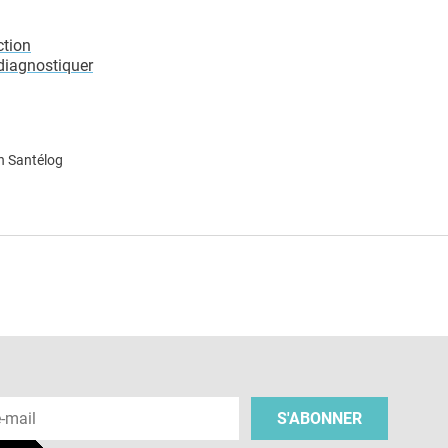
ction
diagnostiquer
n Santélog
e
 e-mail
S'ABONNER