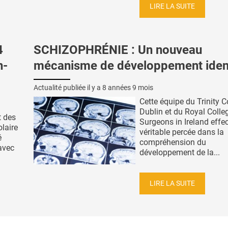
LIRE LA SUITE
4
SCHIZOPHRÉNIE : Un nouveau
n-
mécanisme de développement ident
Actualité publiée il y a
8 années 9 mois
Cette équipe du Trinity C
Dublin et du Royal Colle
t des
Surgeons in Ireland effe
laire
véritable percée dans la
é
compréhension du
avec
développement de la...
LIRE LA SUITE