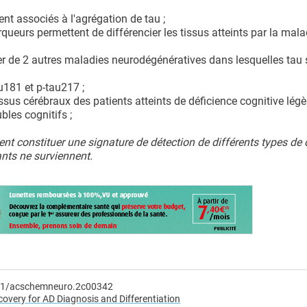
ent associés à l'agrégation de tau ;
eurs permettent de différencier les tissus atteints par la mala
er de 2 autres maladies neurodégénératives dans lesquelles tau 
u181 et p-tau217 ;
issus cérébraux des patients atteints de déficience cognitive légè
bles cognitifs ;
ient constituer une signature de détection de différents types d
ts ne surviennent.
021/acschemneuro.2c00342
overy for AD Diagnosis and Differentiation