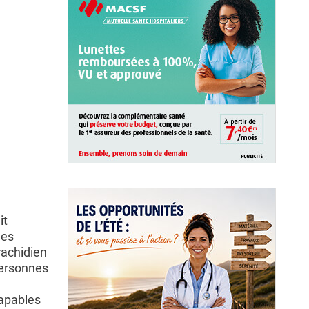
it
les
rachidien
personnes
capables