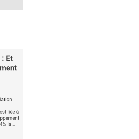
: Et
ement
iation
est liée à
oppement
4% la...