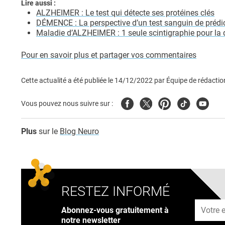
Lire aussi :
ALZHEIMER : Le test qui détecte ses protéines clés
DÉMENCE : La perspective d’un test sanguin de prédi
Maladie d’ALZHEIMER : 1 seule scintigraphie pour la 
Pour en savoir plus et partager vos commentaires
Cette actualité a été publiée le
14/12/2022
par
Équipe de rédactio
Facebook
Twitter
Pinterest
Tiktok
Youtub
Vous pouvez nous suivre sur :
Plus
sur le
Blog Neuro
RESTEZ INFORMÉ
Adresse
Abonnez-vous gratuitement à
notre newsletter