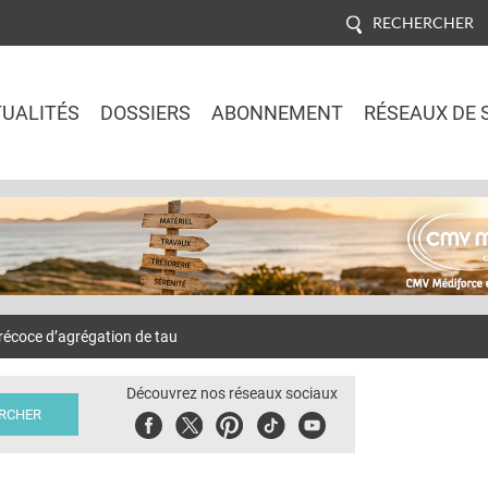
RECHERCHER
UALITÉS
DOSSIERS
ABONNEMENT
RÉSEAUX DE 
Jump to navigation
écoce d’agrégation de tau
Découvrez nos réseaux sociaux
Facebook
Twitter
Pinterest
Tiktok
Youbute