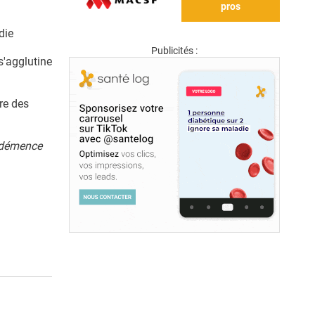
pros
die
Publicités :
s'agglutine
re des
e démence