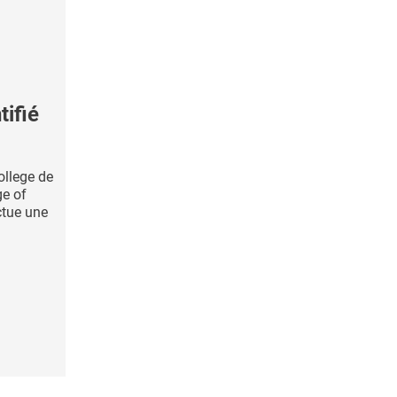
ifié
ollege de
ge of
ctue une