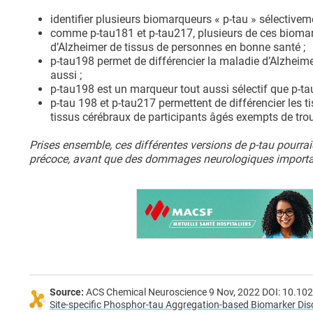
identifier plusieurs biomarqueurs « p-tau » sélectivem
comme p-tau181 et p-tau217, plusieurs de ces biomarqu
d’Alzheimer de tissus de personnes en bonne santé ;
p-tau198 permet de différencier la maladie d’Alzheim
aussi ;
p-tau198 est un marqueur tout aussi sélectif que p-ta
p-tau 198 et p-tau217 permettent de différencier les t
tissus cérébraux de participants âgés exempts de trou
Prises ensemble, ces différentes versions de p-tau pourra
précoce, avant que des dommages neurologiques importan
Source:
ACS Chemical Neuroscience 9 Nov, 2022 DOI: 10.1
Site-specific Phosphor-tau Aggregation-based Biomarker Disc