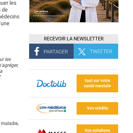
uer les
s de
 médecins
d’une
RECEVOIR LA NEWSLETTER
r les
'agréger,
la
.
tout sur votre
santé mentale
Vos crédits
 maladie,
Vos solutions