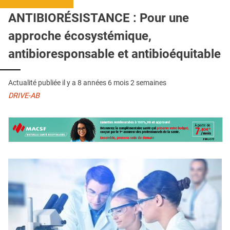
QUI SOMMES-NOUS ?
ANTIBIORÉSISTANCE : Pour une
PUBLICITÉ
approche écosystémique,
CONDITIONS GÉNÉRALES
antibioresponsable et antibioéquitable
CONTACT
Actualité publiée il y a
8 années 6 mois 2 semaines
CRÉDITS
DRIVE-AB