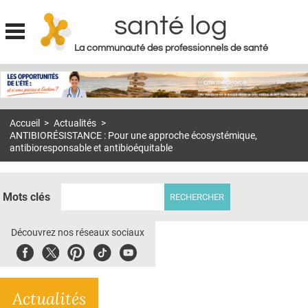
santé log
La communauté des professionnels de santé
Jump to navigation
MON COMPTE
ABONNEMENT
Accueil
>
Actualités
>
S'ABONNER À LA REVUE SOIN À DOMICILE
ANTIBIORÉSISTANCE : Pour une approche écosystémique,
antibioresponsable et antibioéquitable
ACTUS
DOSSIERS
Mots clés
RÉSEAUX
Découvrez nos réseaux sociaux
E-REVUE SAD
Facebook
Twitter
Pinterest
Tiktok
Youbute
THÉMA
L'APP
Actualités