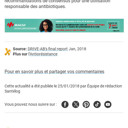
recommandations de consensus pour une utilisation
responsable des antibiotiques.
Source:
DRIVE-AB's final report
Jan, 2018
Plus sur
l
’Antiorésistance
Pour en savoir plus et partager vos commentaires
Cette actualité a été publiée le
25/01/2018
par
Équipe de rédaction
Santélog
Facebook
Twitter
Pinterest
Tiktok
Youtube
Vous pouvez nous suivre sur :