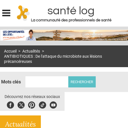
santé log
La communauté des professionnels de santé
Jump to navigation
MON COMPTE
ABONNEMENT
Accueil
>
Actualités
>
S'ABONNER À LA REVUE SOIN À DOMICILE
ANTIBIOTIQUES : De l'attaque du microbiote aux lésions
précancéreuses
ACTUS
DOSSIERS
Mots clés
RÉSEAUX
Découvrez nos réseaux sociaux
E-REVUE SAD
Facebook
Twitter
Pinterest
Tiktok
Youbute
THÉMA
L'APP
Actualités