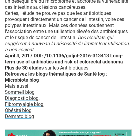
un déséquilibre du microbiome et accroître la vulnérabilité
des intestins aux lésions cancéreuses.
Certes, l'étude ne prouve pas que les antibiotiques
provoquent directement un cancer de l'intestin, voire ces
polypes intestinaux. Mais ces données soutiennent
l'association entre une utilisation élevée des antibiotiques
et le risque de cancer de l'intestin.
Des résultats qui
suggèrent à nouveau la nécessité de limiter leur utilisation,
à bon escient.
April 4, 2017 DOI: /10.1136/gutjnl-2016-313413
Long-
term use of antibiotics and risk of colorectal adenoma
Plus de 30 études
sur les Antibiotiques
Retrouvez les blogs thématiques de Santé log
:
Microbiote blog
Mais aussi :
Sommeil blog
Diagnostic blog
,
Fibromyalgie blog,
Obésité blog
Dermato blog