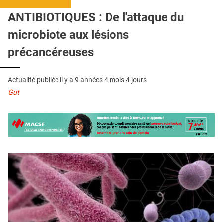
QUI SOMMES-NOUS ?
ANTIBIOTIQUES : De l'attaque du
PUBLICITÉ
microbiote aux lésions
CONDITIONS GÉNÉRALES
précancéreuses
CONTACT
Actualité publiée il y a
9 années 4 mois 4 jours
CRÉDITS
Gut