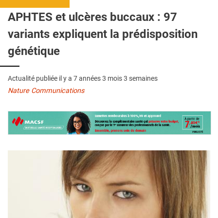
QUI SOMMES-NOUS ?
APHTES et ulcères buccaux : 97
PUBLICITÉ
variants expliquent la prédisposition
CONDITIONS GÉNÉRALES
génétique
CONTACT
Actualité publiée il y a
7 années 3 mois 3 semaines
CRÉDITS
Nature Communications