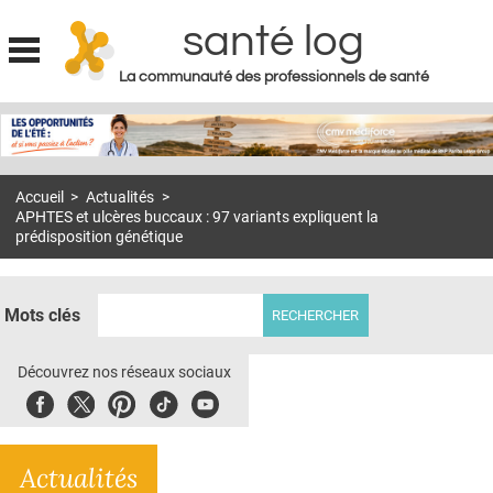
santé log
La communauté des professionnels de santé
Jump to navigation
MON COMPTE
ABONNEMENT
Accueil
>
Actualités
>
S'ABONNER À LA REVUE SOIN À DOMICILE
APHTES et ulcères buccaux : 97 variants expliquent la
prédisposition génétique
ACTUS
DOSSIERS
Mots clés
RÉSEAUX
Découvrez nos réseaux sociaux
E-REVUE SAD
Facebook
Twitter
Pinterest
Tiktok
Youbute
THÉMA
L'APP
Actualités