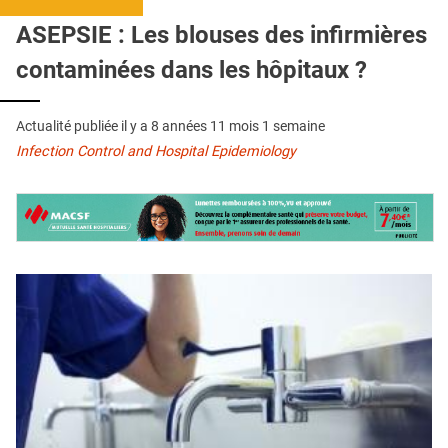
QUI SOMMES-NOUS ?
ASEPSIE : Les blouses des infirmières
PUBLICITÉ
contaminées dans les hôpitaux ?
CONDITIONS GÉNÉRALES
Actualité publiée il y a
8 années 11 mois 1 semaine
CONTACT
Infection Control and Hospital Epidemiology
CRÉDITS