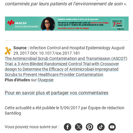
contaminés par leurs patients et l'environnement de soin
».
Source :
Infection Control and Hospital Epidemiology August
29, 2017 DOI: 10.1017/ice.2017.181
The Antimicrobial Scrub Contamination and Transmission (ASCOT)
Trial: a 3-Arm Blinded Randomized Control Trial with Crossover
design to Determine the Efficacy of Antimicrobial-Impregnated
Scrubs to Prevent Healthcare Provider Contamination
Plus d’études
sur
l’Asepsie
Pour en savoir plus et partager vos commentaires
Cette actualité a été publiée le
5/09/2017
par
Équipe de rédaction
Santélog
Facebook
Twitter
Pinterest
Tiktok
Youtube
Vous pouvez nous suivre sur :