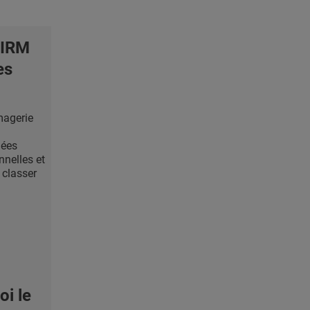
/IRM
es
magerie
nées
nelles et
 classer
i le