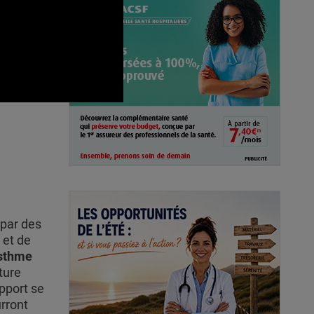
 par des
 et de
asthme
ture
pport se
urront