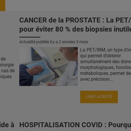
CANCER de la PROSTATE : La PET
pour éviter 80 % des biopsies inutil
Actualité publiée il y a
2 années 3 mois
La PET/IRM, un type d’i
qui permet d’obtenir
 de
simultanément des don
irurgie
morphologiques, fonction
n cas de
métaboliques, permet de
niques
avec précision...
LIRE LA SUITE
ide à
HOSPITALISATION COVID : Pourquo