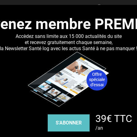
RECHERCHER
venez membre PREM
UALITÉS
DOSSIERS
ABONNEMENT
RÉSEAUX DE 
Accèdez sans limite aux 15 000 actualités du site
et recevez gratuitement chaque semaine,
la Newsletter Santé log avec les actus Santé à ne pas manquer 
Jump to navigation
 à l’avance
Découvrez nos réseaux sociaux
39€ TTC
Facebook
Twitter
Pinterest
Tiktok
Youbute
S'ABONNER
/an