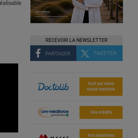
éalisable
RECEVOIR LA NEWSLETTER
tout sur votre
santé mentale
Vos crédits
Vos solutions