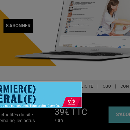
S'ABONNER
LETTER
QUI SOMMES-NOUS ?
PUBLICITÉ
CGU
CON
EMIUM
39€ TTC
S'ABO
tualités du site
/ an
emaine, les actus