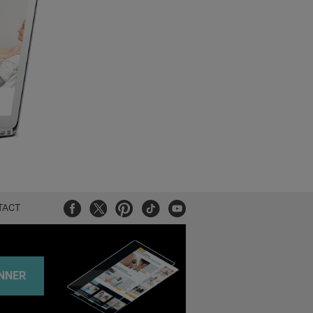
Facebook
Twitter
Pinterest
Tiktok
Youtube
TACT
NNER