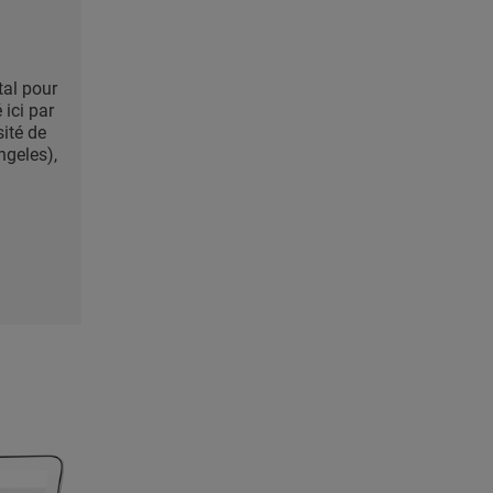
tal pour
ici par
sité de
ngeles),