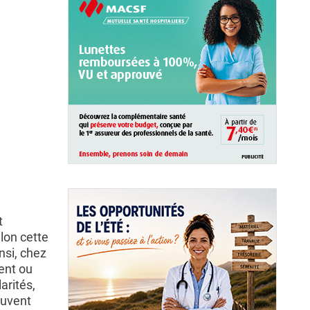
t
lon cette
nsi, chez
sent ou
arités,
euvent