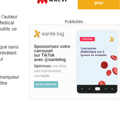
pros
 l’auteur
Publicités :
Medical
uble, ce
ique sans
révèlent
ui
omarqueur
être