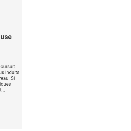
ause
poursuit
us induits
veau. Si
iques
...