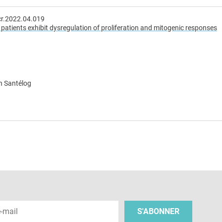
cr.2022.04.019
atients exhibit dysregulation of proliferation and mitogenic responses
n Santélog
e
 e-mail
S'ABONNER