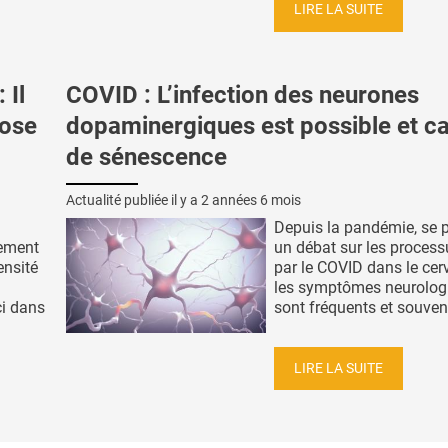
LIRE LA SUITE
 Il
COVID : L’infection des neurones
cose
dopaminergiques est possible et c
de sénescence
Actualité publiée il y a
2 années 6 mois
Depuis la pandémie, se 
nement
un débat sur les process
ensité
par le COVID dans le cer
les symptômes neurolog
ci dans
sont fréquents et souvent
LIRE LA SUITE