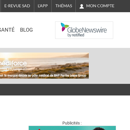
MON COMPTE
E-REVUE SAD
L'APP
THÉMAS
NASDAQ
SANTÉ
BLOG
Publicités :