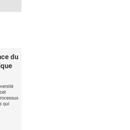
nce du
ique
versité
cet
rocessus
s qui