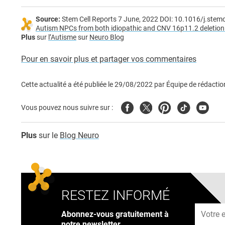
Source:
Stem Cell Reports 7 June, 2022 DOI: 10.1016/j.stem
Autism NPCs from both idiopathic and CNV 16p11.2 deletion p
Plus
sur
l’Autisme
sur
Neuro Blog
Pour en savoir plus et partager vos commentaires
Cette actualité a été publiée le
29/08/2022
par
Équipe de rédactio
Facebook
Twitter
Pinterest
Tiktok
Youtub
Vous pouvez nous suivre sur :
Plus
sur le
Blog Neuro
RESTEZ INFORMÉ
Adresse
Abonnez-vous gratuitement à
notre newsletter