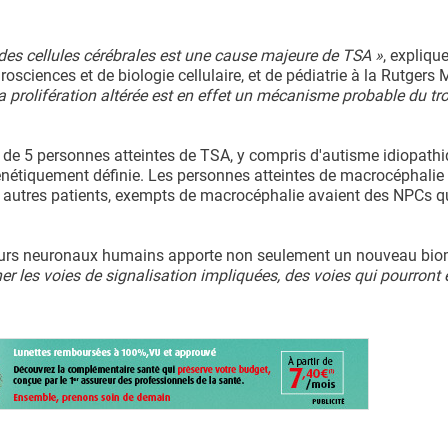
 des cellules cérébrales est une cause majeure de TSA »
, explique
sciences et de biologie cellulaire, et de pédiatrie à la Rutgers 
a prolifération altérée est en effet un mécanisme probable du tro
es de 5 personnes atteintes de TSA, y compris d'autisme idiopath
étiquement définie. Les personnes atteintes de macrocéphalie 
 2 autres patients, exempts de macrocéphalie avaient des NPCs q
rseurs neuronaux humains apporte non seulement un nouveau bi
er les voies de signalisation impliquées, des voies qui pourront 