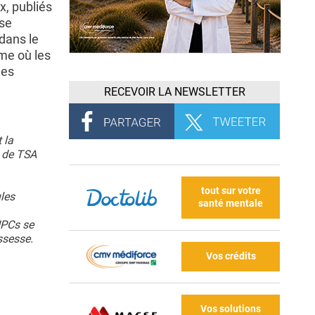
x, publiés
èse
 dans le
me où les
les
RECEVOIR LA NEWSLETTER
 la
s de TSA
tout sur votre
les
santé mentale
NPCs se
ssesse.
Vos crédits
Vos solutions