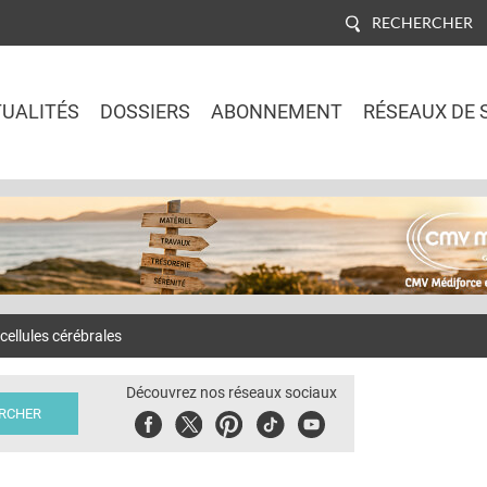
RECHERCHER
UALITÉS
DOSSIERS
ABONNEMENT
RÉSEAUX DE 
Jump to navigation
ellules cérébrales
Découvrez nos réseaux sociaux
Facebook
Twitter
Pinterest
Tiktok
Youbute