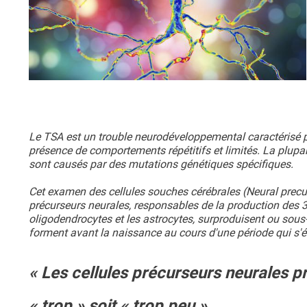
Le TSA est un trouble neurodéveloppemental caractérisé pa
présence de comportements répétitifs et limités. La plup
sont causés par des mutations génétiques spécifiques.
Cet examen des cellules souches cérébrales (Neural precurs
précurseurs neurales, responsables de la production des 3 
oligodendrocytes et les astrocytes, surproduisent ou sou
forment avant la naissance au cours d'une période qui s'é
« Les cellules précurseurs neurales p
« trop » soit « trop peu »,