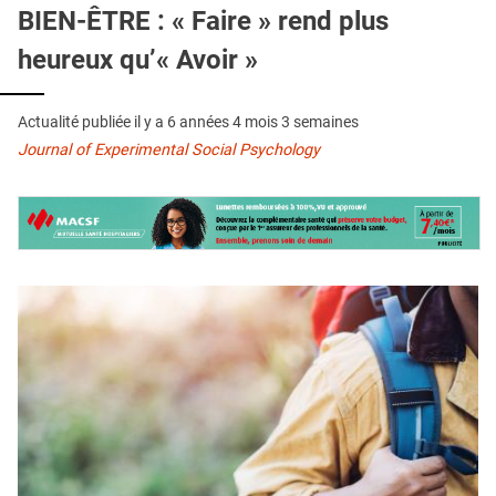
QUI SOMMES-NOUS ?
BIEN-ÊTRE : « Faire » rend plus
heureux qu’« Avoir »
PUBLICITÉ
CONDITIONS GÉNÉRALES
Actualité publiée il y a
6 années 4 mois 3 semaines
CONTACT
Journal of Experimental Social Psychology
CRÉDITS