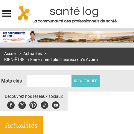
santé log
La communauté des professionnels de santé
Jump to navigation
MON COMPTE
ABONNEMENT
Accueil
>
Actualités
>
S'ABONNER À LA REVUE SOIN À DOMICILE
BIEN-ÊTRE : « Faire » rend plus heureux qu’« Avoir »
ACTUS
DOSSIERS
Mots clés
RÉSEAUX
Découvrez nos réseaux sociaux
E-REVUE SAD
Facebook
Twitter
Pinterest
Tiktok
Youbute
THÉMA
Actualités
L'APP