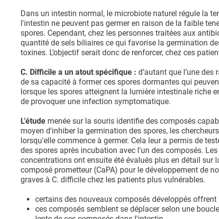
Dans un intestin normal, le microbiote naturel régule la ten
l'intestin ne peuvent pas germer en raison de la faible tene
spores. Cependant, chez les personnes traitées aux antibio
quantité de sels biliaires ce qui favorise la germination de
toxines. L’objectif serait donc de renforcer, chez ces patie
C. Difficile a un atout spécifique :
d’autant que l’une des r
de sa capacité à former ces spores dormantes qui peuvent s
lorsque les spores atteignent la lumière intestinale riche 
de provoquer une infection symptomatique.
L’étude
menée sur la souris identifie des composés capable
moyen d'inhiber la germination des spores, les chercheurs 
lorsqu'elle commence à germer. Cela leur a permis de tes
des spores après incubation avec l'un des composés. Les 
concentrations ont ensuite été évalués plus en détail sur l
composé prometteur (CaPA) pour le développement de nou
graves à C. difficile chez les patients plus vulnérables.
certains des nouveaux composés développés offrent une
ces composés semblent se déplacer selon une boucle ent
lente de ces composés dans l'intestin.