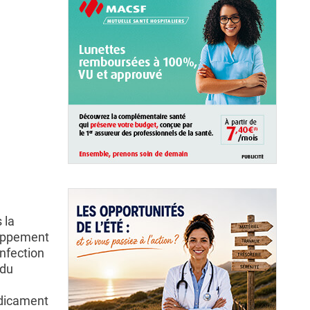
 la
eloppement
infection
 du
edicament