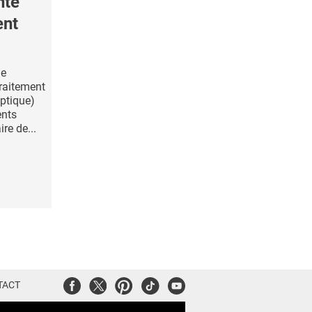
nte
ent
de
traitement
ptique)
ents
ire de...
Facebook
Twitter
Pinterest
Tiktok
Youtube
TACT