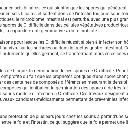
eur en sels biliaires, ce qui signifie que les spores qui pénètren
ur en sels biliaires et sortent donc de l'intestin toujours sous fo
tiques, le microbiome intestinal est perturbé, avec une plus gra
s spores de C. difficile dans des cellules végétatives productrice
nts, la capacité « anti-germinative » du microbiote.
aisons pour lesquelles C. difficile réussit si bien à infecter son h
urvivre sur les surfaces ou dans le tractus gastro-intestinal. C
en nutriments qu'elles germent, se transformant alors en cellules
s de bloquer la germination de ces spores de C. difficile. Pour 
ont profité du fait que les propriétés optiques d'une spore chan
ter des centaines de composés différents en mesurant la densité
composés qui inhibaient la germination des spores à de très fai
a souris modèle d’infection à C. difficile. Ces travaux désignent 
veaux candidats-médicaments permettant de prévenir les infec
 protection de plusieurs jours chez les souris à partir d'une se
re le foie et l'intestin, ce qui suggère que le foie permet une l