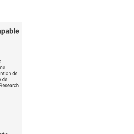
apable
t
mme
ntion de
e de
 Research