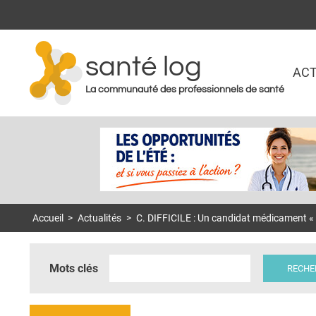
santé log
ACT
La communauté des professionnels de santé
Accueil
>
Actualités
>
C. DIFFICILE : Un candidat médicament « 
Mots clés