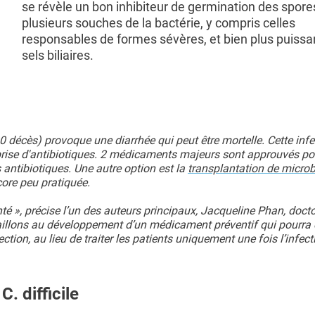
se révèle un bon inhibiteur de germination des spore
plusieurs souches de la bactérie, y compris celles
responsables de formes sévères, et bien plus puissa
sels biliaires.
000 décès) provoque une diarrhée qui peut être mortelle. Cette inf
rise d'antibiotiques. 2 médicaments majeurs sont approuvés pou
s antibiotiques. Une autre option est la
transplantation de microb
core peu pratiquée.
nté », précise l’un des auteurs principaux, Jacqueline Phan, doct
aillons au développement d’un médicament préventif qui pourra êt
ection, au lieu de traiter les patients uniquement une fois l’infect
. difficile