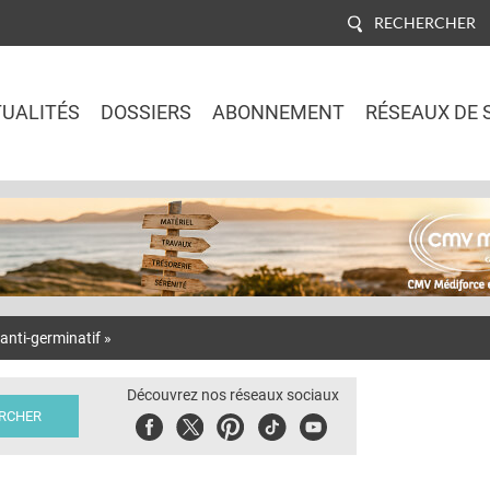
RECHERCHER
UALITÉS
DOSSIERS
ABONNEMENT
RÉSEAUX DE 
Jump to navigation
anti-germinatif »
Découvrez nos réseaux sociaux
Facebook
Twitter
Pinterest
Tiktok
Youbute