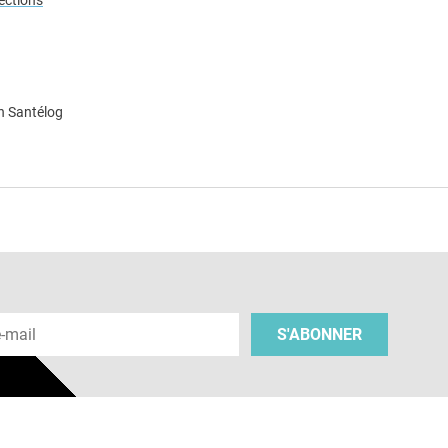
fections
n Santélog
e
 e-mail
S'ABONNER