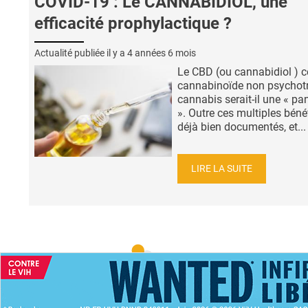
COVID-19 : Le CANNABIDIOL, une
efficacité prophylactique ?
Actualité publiée il y a
4 années 6 mois
Le CBD (ou cannabidiol ) c
cannabinoïde non psychot
cannabis serait-il une « p
». Outre ces multiples béné
déjà bien documentés, et...
LIRE LA SUITE
ACCUEIL
NEWS