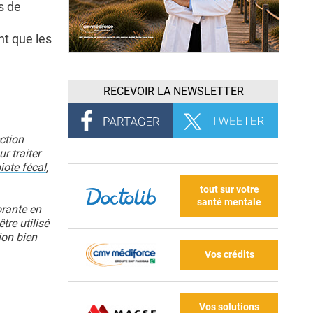
s de
nt que les
RECEVOIR LA NEWSLETTER
ection
r traiter
iote fécal
,
tout sur votre
santé mentale
orante en
re utilisé
ion bien
Vos crédits
Vos solutions