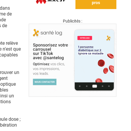
pros
t dans
rme de
nde
Publicités :
s de
ôte relève
e n'est que
 capables
trouver un
gent
 optique
bles
ainsi un
tions
ule dose ;
ibération