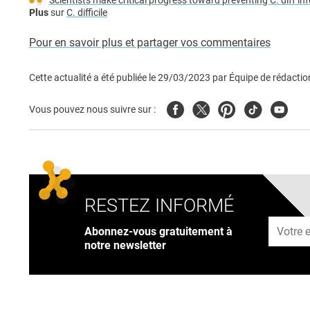
Scientists make critical progress toward preventing C. diff in
Plus
sur
C. difficile
Pour en savoir plus et partager vos commentaires
Cette actualité a été publiée le
29/03/2023
par
Équipe de rédactio
Facebook
Twitter
Pinterest
Tiktok
Youtub
Vous pouvez nous suivre sur :
RESTEZ INFORMÉ
Adresse
Abonnez-vous gratuitement à
notre newsletter