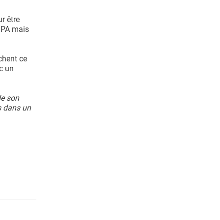
r être
CaPA mais
chent ce
c un
de son
rs dans un