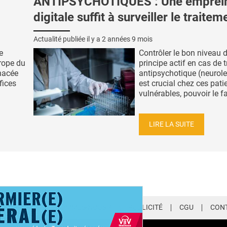
ANTIPSYCHOTIQUES : Une emprei
digitale suffit à surveiller le traitem
Actualité publiée il y a
2 années 9 mois
e
Contrôler le bon niveau 
rope du
principe actif en cas de 
anacée
antipsychotique (neurole
fices
est crucial chez ces pati
vulnérables, pouvoir le fa
LIRE LA SUITE
LETTER
QUI SOMMES-NOUS ?
PUBLICITÉ
CGU
CON