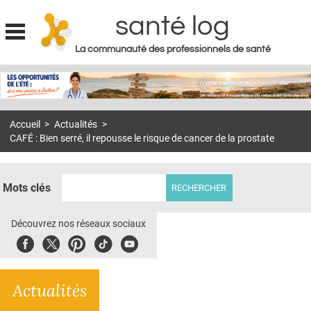
santé log
La communauté des professionnels de santé
Jump to navigation
MON COMPTE
ABONNEMENT
Accueil
>
Actualités
>
S'ABONNER À LA REVUE SOIN À DOMICILE
CAFÉ : Bien serré, il repousse le risque de cancer de la prostate
ACTUS
DOSSIERS
Mots clés
RÉSEAUX
Découvrez nos réseaux sociaux
E-REVUE SAD
Facebook
Twitter
Pinterest
Tiktok
Youbute
THÉMA
Actualités
L'APP