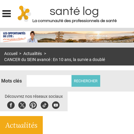
santé log
La communauté des professionnels de santé
Jump to navigation
MON COMPTE
ABONNEMENT
Accueil
>
Actualités
>
S'ABONNER À LA REVUE SOIN À DOMICILE
CANCER du SEIN avancé : En 10 ans, la survie a doublé
ACTUS
DOSSIERS
Mots clés
RÉSEAUX
Découvrez nos réseaux sociaux
E-REVUE SAD
Facebook
Twitter
Pinterest
Tiktok
Youbute
THÉMA
Actualités
L'APP