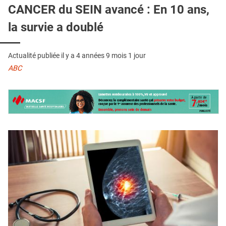
QUI SOMMES-NOUS ?
CANCER du SEIN avancé : En 10 ans,
la survie a doublé
PUBLICITÉ
CONDITIONS GÉNÉRALES
Actualité publiée il y a
4 années 9 mois 1 jour
CONTACT
ABC
CRÉDITS