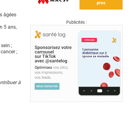
pros
us âgées
Publicités :
n 5 ans,
sein ;
cancer ;
ntribuer à