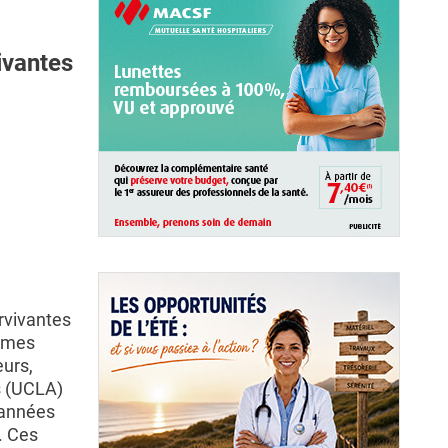
ivantes
rvivantes
tômes
eurs,
s (UCLA)
 années
. Ces