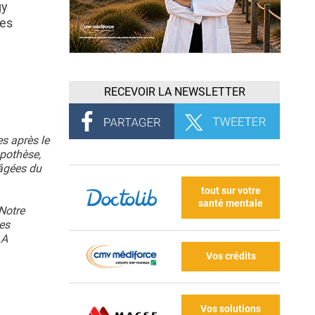
gy
les
RECEVOIR LA NEWSLETTER
s après le
ypothèse,
 âgées du
tout sur votre
santé mentale
Notre
es
LA
Vos crédits
Vos solutions