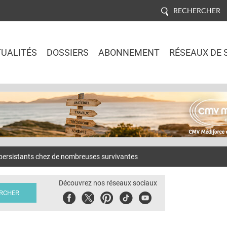
RECHERCHER
UALITÉS
DOSSIERS
ABONNEMENT
RÉSEAUX DE 
Jump to navigation
 persistants chez de nombreuses survivantes
Découvrez nos réseaux sociaux
Facebook
Twitter
Pinterest
Tiktok
Youbute