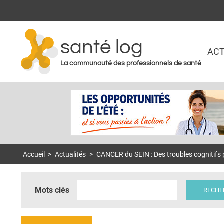
santé log
ACT
La communauté des professionnels de santé
Accueil
>
Actualités
>
CANCER du SEIN : Des troubles cognitifs
Mots clés