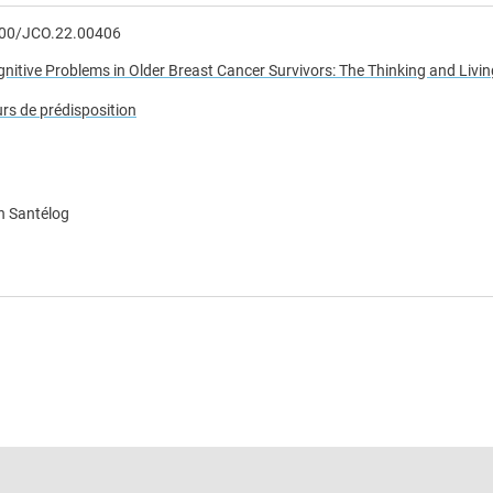
1200/JCO.22.00406
itive Problems in Older Breast Cancer Survivors: The Thinking and Livin
s de prédisposition
n Santélog
e