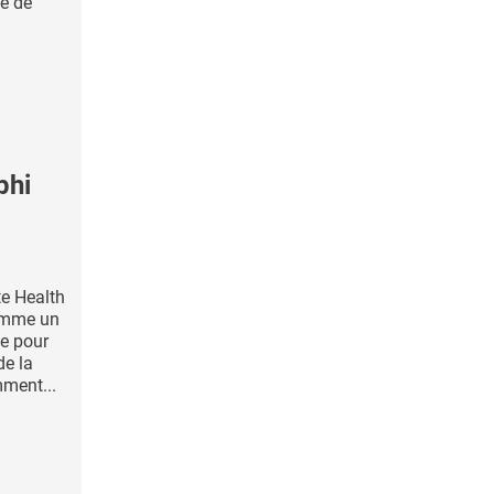
le de
phi
te Health
comme un
le pour
de la
mment...