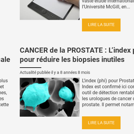
vaste étude internationa
l’Université McGill, en...
LIRE LA SUITE
CANCER de la PROSTATE : L’index 
cale
pour réduire les biopsies inutiles
Actualité publiée il y a
8 années 8 mois
plus
L’index (phi) pour Prosta
et
Index est confirmé ici 
mes,
outil de détection rentab
es
les urologues de cancer 
cette
prostate. Il permet nota
LIRE LA SUITE