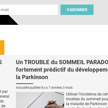
 e-mail
S'ABONNER
5
Un TROUBLE du SOMMEIL PARAD
fortement prédictif du développem
la Parkinson
Actualité publiée il y a
7 années 3 mois
t par
Utiliser l'incidence de ce
eneral
troubles du sommeil pour
de
la maladie de Parkinson 
t de