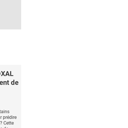
OXAL
ent de
rtains
 prédire
? Cette