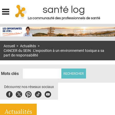
santé log
La communauté des professionnels de santé
Jump to navigation
MON COMPTE
ABONNEMENT
Accueil
>
Actualités
>
S'ABONNER À LA REVUE SOIN À DOMICILE
CANCER du SEIN : L’exposition à un environnement toxique a sa
part de responsabilité
ACTUS
DOSSIERS
Mots clés
RÉSEAUX
Découvrez nos réseaux sociaux
E-REVUE SAD
Facebook
Twitter
Pinterest
Tiktok
Youbute
THÉMA
L'APP
Actualités