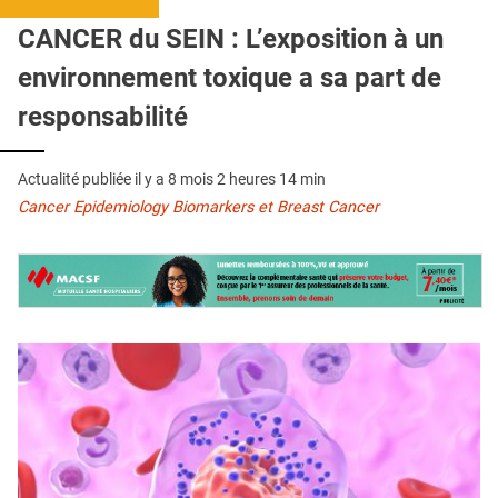
QUI SOMMES-NOUS ?
CANCER du SEIN : L’exposition à un
PUBLICITÉ
environnement toxique a sa part de
CONDITIONS GÉNÉRALES
responsabilité
CONTACT
Actualité publiée il y a
8 mois 2 heures 14 min
CRÉDITS
Cancer Epidemiology Biomarkers et Breast Cancer