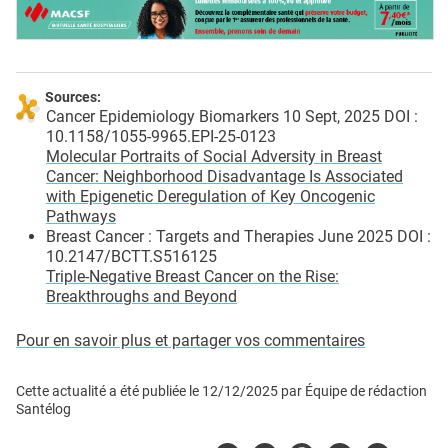
Sources:
Cancer Epidemiology Biomarkers 10 Sept, 2025 DOI :
10.1158/1055-9965.EPI-25-0123
Molecular Portraits of Social Adversity in Breast
Cancer: Neighborhood Disadvantage Is Associated
with Epigenetic Deregulation of Key Oncogenic
Pathways
Breast Cancer : Targets and Therapies June 2025 DOI :
10.2147/BCTT.S516125
Triple-Negative Breast Cancer on the Rise:
Breakthroughs and Beyond
Pour en savoir plus et partager vos commentaires
Cette actualité a été publiée le
12/12/2025
par
Équipe de rédaction
Santélog