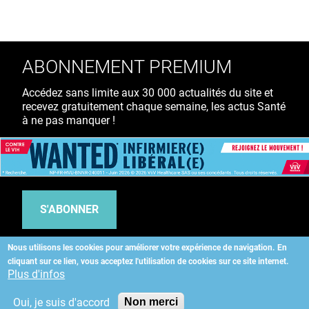
ABONNEMENT PREMIUM
Accédez sans limite aux 30 000 actualités du site et
recevez gratuitement chaque semaine, les actus Santé
à ne pas manquer !
39€ TTC
/ an
S'ABONNER
Nous utilisons les cookies pour améliorer votre expérience de navigation.
En
cliquant sur ce lien, vous acceptez l'utilisation de cookies sur ce site internet.
Copyright
©
2026 ALLIEDHEALTH
Plus d'infos
Oui, je suis d'accord
Non merci
KAURIWEB