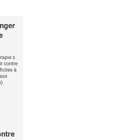
onger
e
rapie s
r contre
iciles à
Mass
n)
ontre