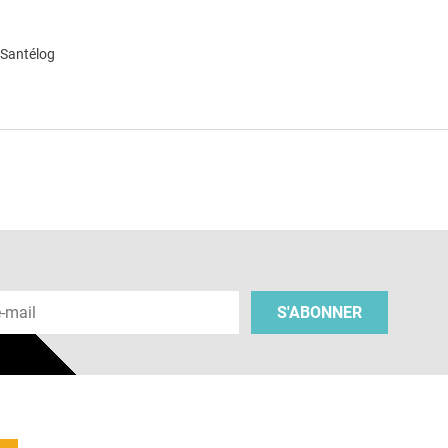
 Santélog
e
 e-mail
S'ABONNER