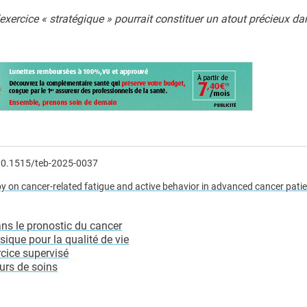
xercice « stratégique » pourrait constituer un atout précieux da
:10.1515/teb-2025-0037
y on cancer-related fatigue and active behavior in advanced cancer patie
 le pronostic du cancer
que pour la qualité de vie
cice supervisé
ours de soins