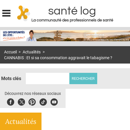
santé log
La communauté des professionnels de santé
Jump to navigation
MON COMPTE
ABONNEMENT
Accueil
>
Actualités
>
S'ABONNER À LA REVUE SOIN À DOMICILE
CANNABIS : Et si sa consommation aggravait le tabagisme ?
ACTUS
DOSSIERS
Mots clés
RÉSEAUX
Découvrez nos réseaux sociaux
E-REVUE SAD
Facebook
Twitter
Pinterest
Tiktok
Youbute
THÉMA
Actualités
L'APP