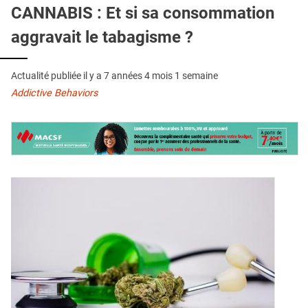
QUI SOMMES-NOUS ?
CANNABIS : Et si sa consommation
aggravait le tabagisme ?
PUBLICITÉ
CONDITIONS GÉNÉRALES
Actualité publiée il y a
7 années 4 mois 1 semaine
CONTACT
Addictive Behaviors
CRÉDITS