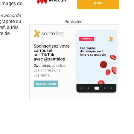
pros
s images de
ne accorde
ographie du
Publicités :
ef, à très
re de