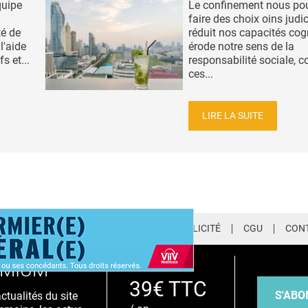
quipe
Le confinement nous po
faire des choix oins judic
té de
réduit nos capacités cogn
 l'aide
érode notre sens de la
s et...
responsabilité sociale, c
ces...
LIRE LA SUITE
LETTER
QUI SOMMES-NOUS ?
PUBLICITÉ
CGU
CON
EMIUM
39€ TTC
S'ABO
tualités du site