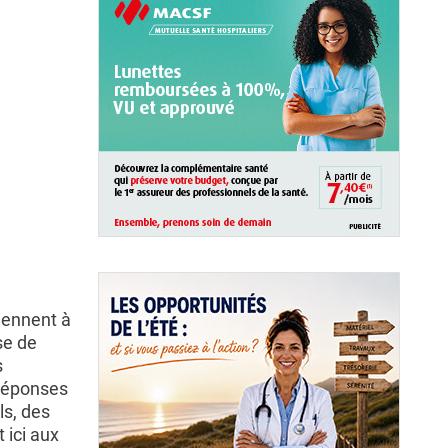
iennent à
se de
s
 réponses
ls, des
 ici aux