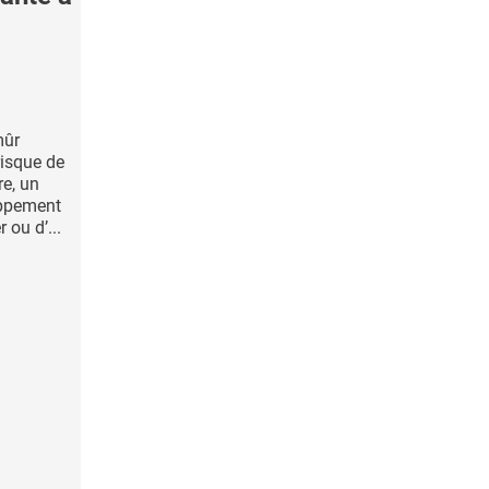
mûr
risque de
re, un
oppement
 ou d’...