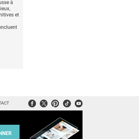
usse à
ieux,
itives et
oncluent
Facebook
Twitter
Pinterest
Tiktok
Youtube
TACT
NNER