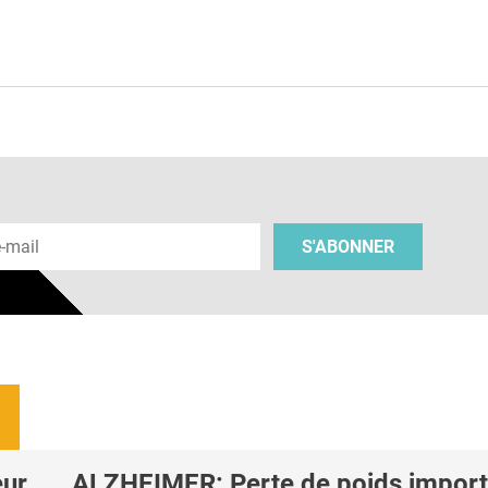
e
 e-mail
S'ABONNER
eur
ALZHEIMER: Perte de poids import