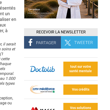
pe
résentés
nt un
aliser en
aux
r, à
RECEVOIR LA NEWSLETTER
il serait
 soins et
(1
 cette
Chaque
tout sur votre
els
santé mentale
temporal.
veau 1.000
els types
Vos crédits
ception,
sage ou
Vos solutions