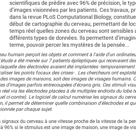
scientifiques de prédire avec 96% de précision, le ty
d’images visionnées par les patients. Ces travaux, p
dans la revue PLoS Computational Biology, constitue
début de cartographie du cerveau, permettant de loc
temps réel quelles zones du cerveau sont sensibles 
différents types de données. Ils permettent d’imagine
terme, pouvoir percer les mystères de la pensée...
 humain perçoit les objets et comment à l'aide d'un ordinateur, 
L'étude a été menée sur 7 patients épileptiques qui recevaient des
 laquelle des électrodes avaient été implantées -temporairement 
aliser les points focaux des crises- . Les chercheurs ont exploité
t des images de maisons, soit des images de visages humains. 
ies d'images parfois entrecoupées d'écrans gris. Ces stimuli visu
el via les électrodes placées à de multiples endroits du lobe 
suel ci-contre). Le logiciel de calcul numérise les signaux du cer
fin, il permet de déterminer quelle combinaison d'électrodes et qu
ionnée par chaque sujet.
 signaux du cerveau à une vitesse proche de la vitesse de la per
er à 96% si le stimulus est une image de maison, une image de vi