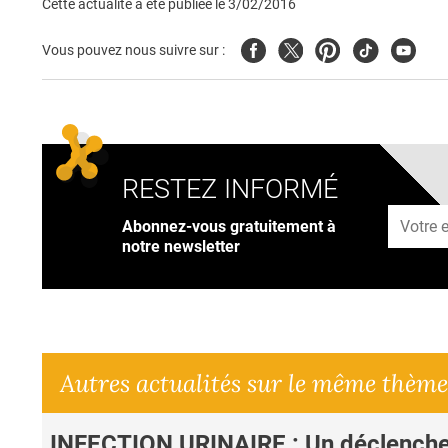
Cette actualité a été publiée le
3/02/2016
Facebook
Twitter
Pinterest
Tiktok
Youtub
Vous pouvez nous suivre sur :
RESTEZ INFORMÉ
Adresse
Abonnez-vous gratuitement à
notre newsletter
Autres actualités sur le même thème
INFECTION URINAIRE : Un déclench