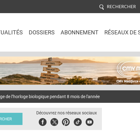
RECHERCHER
UALITÉS
DOSSIERS
ABONNEMENT
RÉSEAUX DE 
Jump to navigation
de l’horloge biologique pendant 8 mois de l'année
Découvrez nos réseaux sociaux
Facebook
Twitter
Pinterest
Tiktok
Youbute