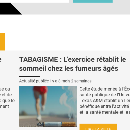
e
TABAGISME : L’exercice rétablit le
sommeil chez les fumeurs âgés
Actualité publiée il y a
8 mois 2 semaines
que ou
Cette étude menée à l’Éc
é et de
santé publique de l’Unive
s que le
Texas A&M établit un lie
ement
bénéfique entre l’activit
et la santé mentale et le 
LIRE LA SUITE