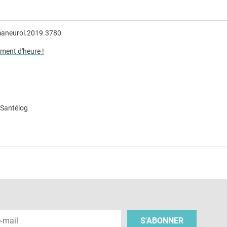
maneurol.2019.3780
ment d'heure !
 Santélog
e
 e-mail
S'ABONNER