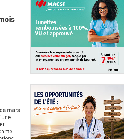
 mois
 de mars
d’une
et
santé.
ations