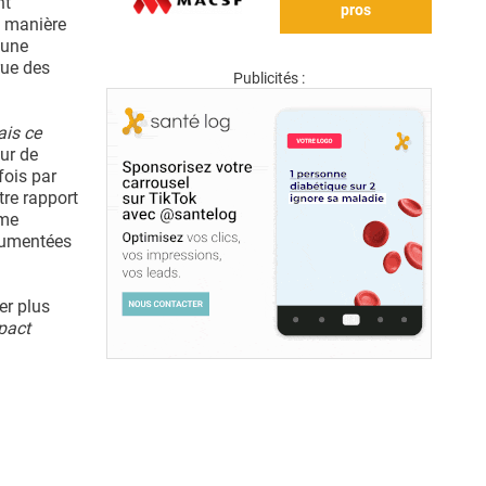
nt
pros
e manière
 une
rue des
Publicités :
ais ce
ur de
fois par
tre rapport
mme
ocumentées
er plus
pact