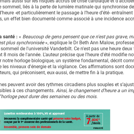
 mais aussi sur les risques accrus de crise cardiaque et d'accide
de sommeil, liés à la perte de lumière matinale qui synchronise d
’heure -et particulièrement le passage à l’heure d’été- entraînent
s, un effet bien documenté comme associé à une incidence acc
la santé :
«
Beaucoup de gens pensent que ce n'est pas grave, m
'est plus synchronisée
», explique le Dr Beth Ann Malow, professe
sommeil de l'université Vanderbilt. Ce n'est pas une heure deux 
8 mois de l'année. L’auteur précise que l'heure d'été modifie no
sur notre horloge biologique, un système fondamental, décrit co
e les niveaux d'énergie et la vigilance. Ces affirmations sont d
urs, qui préconisent, eux-aussi, de mettre fin à la pratique.
nes peuvent avoir des rythmes circadiens plus souples et s’ajust
nsibles à ces changements.
Ainsi, le changement d’heure a un im
 l'horloge peut durer des semaines ou des mois.