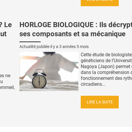
? Le
HORLOGE BIOLOGIQUE : Ils décryp
out
ses composants et sa mécanique
Actualité publiée il y a
3 années 5 mois
Cette étude de biologiste
généticiens de l’Universi
Nagoya (Japon) permet 
dans la compréhension 
es ne
fonctionnement des ryt
du
circadiens...
ommeil,
LIRE LA SUITE