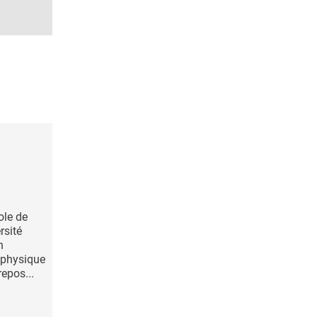
ole de
rsité
n
é physique
repos...