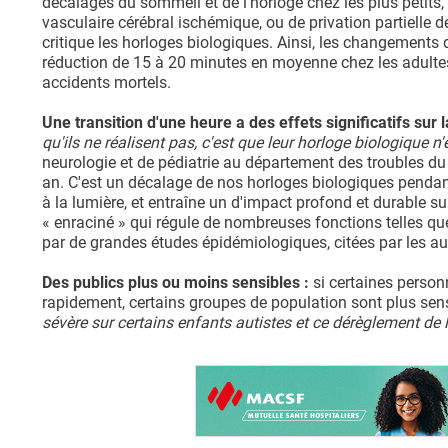
décalages du sommeil et de l’horloge chez les plus petits,
vasculaire cérébral ischémique, ou de privation partielle 
critique les horloges biologiques. Ainsi, les changements d
réduction de 15 à 20 minutes en moyenne chez les adulte
accidents mortels.
Une transition d'une heure a des effets significatifs sur 
qu'ils ne réalisent pas, c'est que leur horloge biologique n
neurologie et de pédiatrie au département des troubles du 
an. C'est un décalage de nos horloges biologiques pendant 
à la lumière, et entraîne un d'impact profond et durable 
« enraciné » qui régule de nombreuses fonctions telles qu
par de grandes études épidémiologiques, citées par les aute
Des publics plus ou moins sensibles :
si certaines person
rapidement, certains groupes de population sont plus se
sévère sur certains enfants autistes et ce dérèglement de