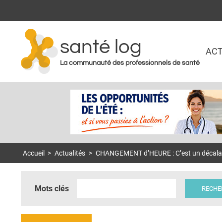
santé log
ACT
La communauté des professionnels de santé
Accueil
>
Actualités
>
CHANGEMENT d’HEURE : C’est un décalage 
Mots clés