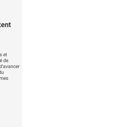
tent
s et
té de
d’avancer
du
hmes