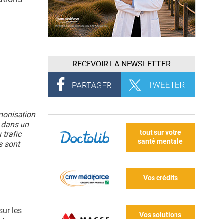
RECEVOIR LA NEWSLETTER
rmonisation
s dans un
tout sur votre
 trafic
santé mentale
s sont
Vos crédits
sur les
Vos solutions