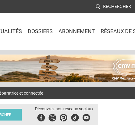
RECHERCHER
UALITÉS
DOSSIERS
ABONNEMENT
RÉSEAUX DE 
Jump to navigation
éparatrice et connectée
Découvrez nos réseaux sociaux
Facebook
Twitter
Pinterest
Tiktok
Youbute