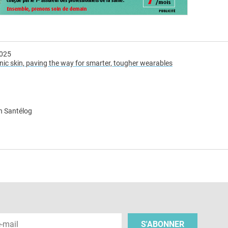
2025
ronic skin, paving the way for smarter, tougher wearables
n Santélog
e
 e-mail
S'ABONNER