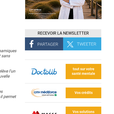
RECEVOIR LA NEWSLETTER
dynamiques
t sans
tout sur votre
lève l'un
santé mentale
uvelle
es
Vos crédits
 il permet
Vos solutions