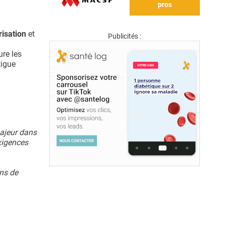
pros
risation
et
Publicités :
ure les
tigue
majeur dans
xigences
ins de