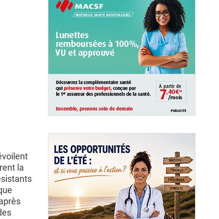
évoilent
rent la
ésistants
ique
après
des