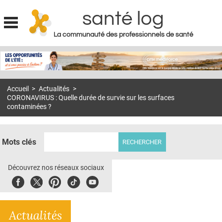
santé log
La communauté des professionnels de santé
Jump to navigation
MON COMPTE
ABONNEMENT
Accueil
>
Actualités
>
S'ABONNER À LA REVUE SOIN À DOMICILE
CORONAVIRUS : Quelle durée de survie sur les surfaces
contaminées ?
ACTUS
DOSSIERS
Mots clés
RÉSEAUX
Découvrez nos réseaux sociaux
E-REVUE SAD
Facebook
Twitter
Pinterest
Tiktok
Youbute
THÉMA
L'APP
Actualités