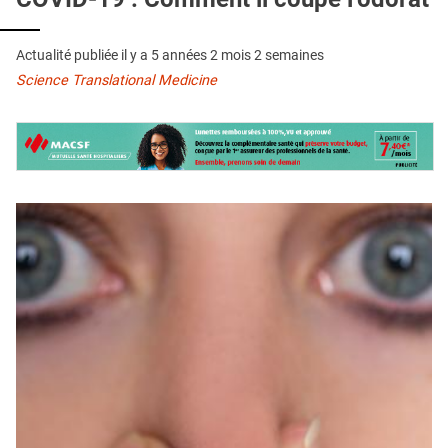
QUI SOMMES-NOUS ?
PUBLICITÉ
Actualité publiée il y a
5 années 2 mois 2 semaines
Science Translational Medicine
CONDITIONS GÉNÉRALES
CONTACT
CRÉDITS