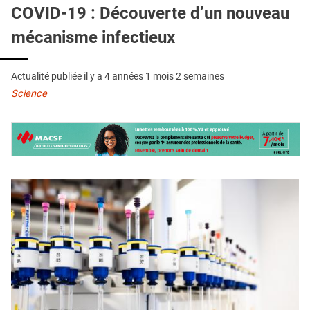
QUI SOMMES-NOUS ?
COVID-19 : Découverte d’un nouveau
mécanisme infectieux
PUBLICITÉ
CONDITIONS GÉNÉRALES
Actualité publiée il y a
4 années 1 mois 2 semaines
CONTACT
Science
CRÉDITS