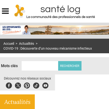
santé log
La communauté des professionnels de santé
Jump to navigation
MON COMPTE
ABONNEMENT
Accueil
>
Actualités
>
S'ABONNER À LA REVUE SOIN À DOMICILE
COVID-19 : Découverte d’un nouveau mécanisme infectieux
ACTUS
DOSSIERS
Mots clés
RÉSEAUX
Découvrez nos réseaux sociaux
E-REVUE SAD
Facebook
Twitter
Pinterest
Tiktok
Youbute
THÉMA
Actualités
L'APP