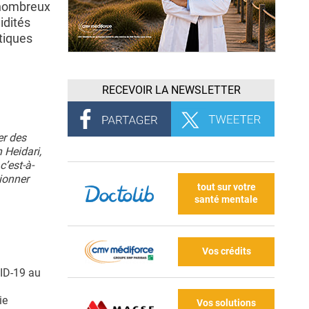
 nombreux
idités
tiques
RECEVOIR LA NEWSLETTER
er des
 Heidari,
’est-à-
tionner
tout sur votre
santé mentale
Vos crédits
VID-19 au
ie
Vos solutions