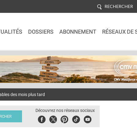
RECHERCHER
UALITÉS
DOSSIERS
ABONNEMENT
RÉSEAUX DE 
Jump to navigation
ables des mois plus tard
Découvrez nos réseaux sociaux
Facebook
Twitter
Pinterest
Tiktok
Youbute