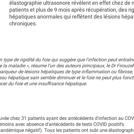
élastographie ultrasonore révèlent en effet chez de
patients et plus de 9 mois après récupération, des rig
hépatiques anormales qui reflètent des lésions hépa
chroniques.
 type de rigidité du foie qui suggère que l'infection peut entraîn
 la maladie », résume l’un des auteurs principaux, le Dr Firouzeh
rqueur de lésions hépatiques de type inflammation ou fibrose, c
 tissu hépatique sain semble diminuer et le foie ne peut plus fonc
cer du foie et une insuffisance hépatique.
rouvée chez 31 patients ayant des antécédents d'infection au CO
émoins avec absence d’antécédents de tests COVID positifs
andémique négatif). Tous les patients ont subi une élastograph