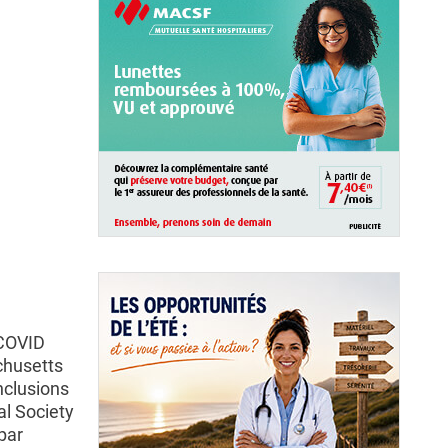
 COVID
chusetts
nclusions
al Society
par