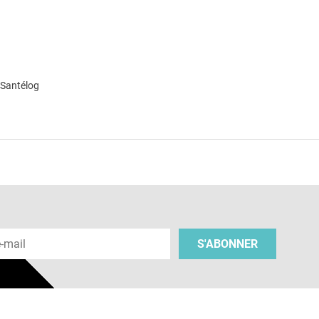
 Santélog
e
 e-mail
S'ABONNER