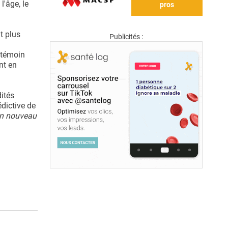
l'âge, le
pros
t plus
Publicités :
 témoin
nt en
ités
dictive de
n nouveau