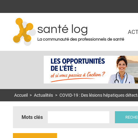
santé log
ACT
La communauté des professionnels de santé
Accueil
>
Actualités
>
COVID-19 : Des lésions hépatiques détect
Mots clés