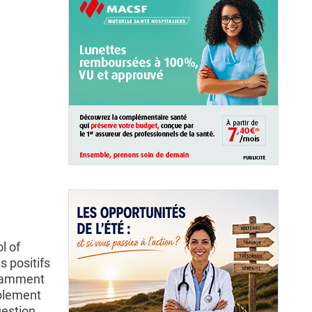
l of
s positifs
otamment
blement
uestion