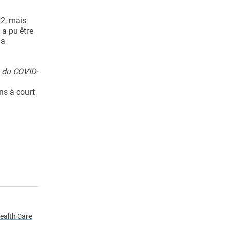
2, mais
 a pu être
la
n du COVID-
ns à court
ealth Care