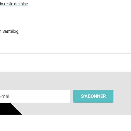
in reste de mise
n Santélog
e
 e-mail
S'ABONNER