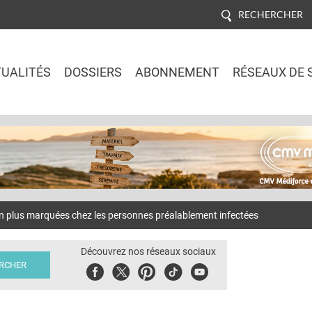
RECHERCHER
UALITÉS
DOSSIERS
ABONNEMENT
RÉSEAUX DE 
Jump to navigation
on plus marquées chez les personnes préalablement infectées
Découvrez nos réseaux sociaux
Facebook
Twitter
Pinterest
Tiktok
Youbute