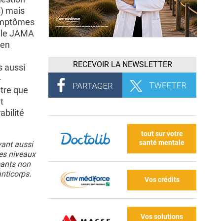
s) mais
symptômes
s le JAMA
 en
RECEVOIR LA NEWSLETTER
s aussi
-
tre que
t
abilité
tout sur votre
santé mentale
vant aussi
les niveaux
pants non
nticorps.
Vos crédits
Vos solutions