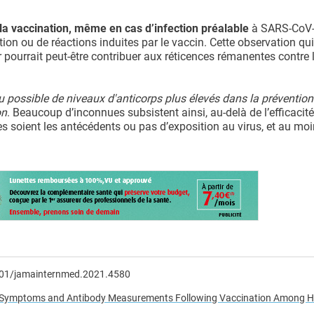
la vaccination, même en cas d’infection préalable
à SARS-CoV-
on ou de réactions induites par le vaccin. Cette observation qui
r pourrait peut-être contribuer aux réticences rémanentes contre 
 ou possible de niveaux d'anticorps plus élevés dans la préventio
on
. Beaucoup d’inconnues subsistent ainsi, au-delà de l’efficacité
 soient les antécédents ou pas d’exposition au virus, et au moi
1001/jamainternmed.2021.4580
th Symptoms and Antibody Measurements Following Vaccination Among H