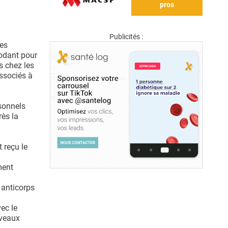
pros
Publicités :
les
odant pour
s chez les
ssociés à
rsonnels
rès la
 reçu le
ment
 anticorps
ec le
iveaux