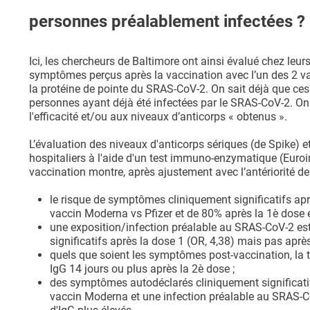
personnes préalablement infectées ?
Ici, les chercheurs de Baltimore ont ainsi évalué chez leurs
symptômes perçus après la vaccination avec l’un des 2 
la protéine de pointe du SRAS-CoV-2. On sait déjà que ce
personnes ayant déjà été infectées par le SRAS-CoV-2. On
l'efficacité et/ou aux niveaux d’anticorps « obtenus ».
L’évaluation des niveaux d'anticorps sériques (de Spike) 
hospitaliers à l'aide d'un test immuno-enzymatique (Euro
vaccination montre, après ajustement avec l’antériorité de l
le risque de symptômes cliniquement significatifs aprè
vaccin Moderna vs Pfizer et de 80% après la 1è dose et
une exposition/infection préalable au SRAS-CoV-2 e
significatifs après la dose 1 (OR, 4,38) mais pas après
quels que soient les symptômes post-vaccination, la t
IgG 14 jours ou plus après la 2è dose ;
des symptômes autodéclarés cliniquement significatifs
vaccin Moderna et une infection préalable au SRAS-