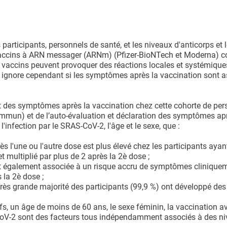
 participants, personnels de santé, et les niveaux d'anticorps et 
vaccins à ARN messager (ARNm) (Pfizer-BioNTech et Moderna) c
s vaccins peuvent provoquer des réactions locales et systémique
 ignore cependant si les symptômes après la vaccination sont a
et des symptômes après la vaccination chez cette cohorte de pe
immun) et de l’auto-évaluation et déclaration des symptômes ap
'infection par le SRAS-CoV-2, l'âge et le sexe, que :
s l'une ou l'autre dose est plus élevé chez les participants ayant
 multiplié par plus de 2 après la 2è dose ;
st également associée à un risque accru de symptômes clinique
 la 2è dose ;
rès grande majorité des participants (99,9 %) ont développé des
, un âge de moins de 60 ans, le sexe féminin, la vaccination av
CoV-2 sont des facteurs tous indépendamment associés à des n