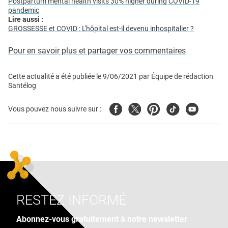
Postpartum mental health visits 30% higher during COVID-19
pandemic
Lire aussi :
GROSSESSE et COVID : L'hôpital est-il devenu inhospitalier ?
Pour en savoir plus et partager vos commentaires
Cette actualité a été publiée le
9/06/2021
par
Équipe de rédaction
Santélog
Facebook
Twitter
Pinterest
Tiktok
Youtube
Vous pouvez nous suivre sur :
RESTEZ INFORMÉ
Abonnez-vous gratuitement à notre newsletter