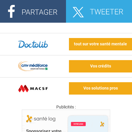
tout sur votre santé mentale
Vos crédits
Vos solutions pros
Publicités :