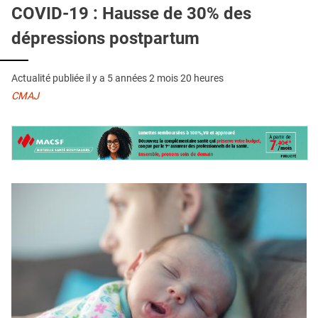
QUI SOMMES-NOUS ?
COVID-19 : Hausse de 30% des
dépressions postpartum
PUBLICITÉ
CONDITIONS GÉNÉRALES
Actualité publiée il y a
5 années 2 mois 20 heures
CONTACT
CMAJ
CRÉDITS