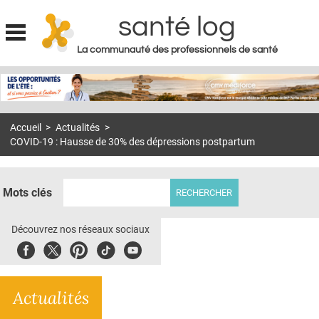
santé log
La communauté des professionnels de santé
Jump to navigation
MON COMPTE
ABONNEMENT
Accueil
>
Actualités
>
S'ABONNER À LA REVUE SOIN À DOMICILE
COVID-19 : Hausse de 30% des dépressions postpartum
ACTUS
DOSSIERS
Mots clés
RÉSEAUX
Découvrez nos réseaux sociaux
E-REVUE SAD
Facebook
Twitter
Pinterest
Tiktok
Youbute
THÉMA
Actualités
L'APP