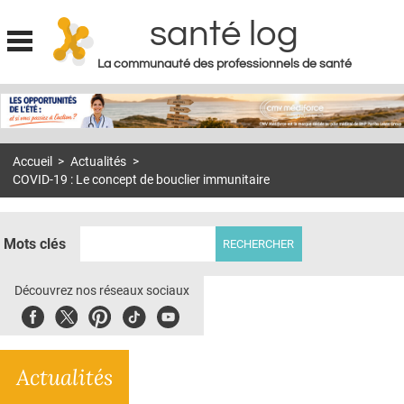
santé log
La communauté des professionnels de santé
Jump to navigation
MON COMPTE
ABONNEMENT
Accueil
>
Actualités
>
S'ABONNER À LA REVUE SOIN À DOMICILE
COVID-19 : Le concept de bouclier immunitaire
ACTUS
DOSSIERS
Mots clés
RÉSEAUX
Découvrez nos réseaux sociaux
E-REVUE SAD
Facebook
Twitter
Pinterest
Tiktok
Youbute
THÉMA
Actualités
L'APP