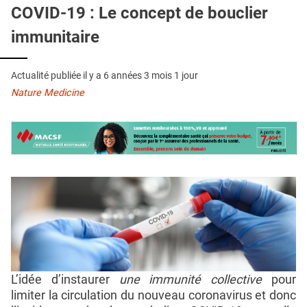
QUI SOMMES-NOUS ?
COVID-19 : Le concept de bouclier
immunitaire
PUBLICITÉ
CONDITIONS GÉNÉRALES
Actualité publiée il y a
6 années 3 mois 1 jour
CONTACT
Nature Medicine
CRÉDITS
L’idée d’instaurer
une immunité collective
pour
limiter la circulation du nouveau coronavirus et donc